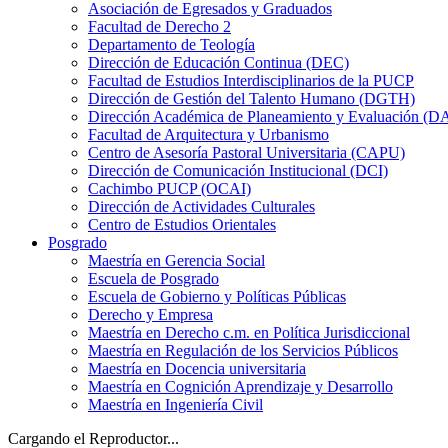
Asociación de Egresados y Graduados
Facultad de Derecho 2
Departamento de Teología
Dirección de Educación Continua (DEC)
Facultad de Estudios Interdisciplinarios de la PUCP
Dirección de Gestión del Talento Humano (DGTH)
Dirección Académica de Planeamiento y Evaluación (D
Facultad de Arquitectura y Urbanismo
Centro de Asesoría Pastoral Universitaria (CAPU)
Dirección de Comunicación Institucional (DCI)
Cachimbo PUCP (OCAI)
Dirección de Actividades Culturales
Centro de Estudios Orientales
Posgrado
Maestría en Gerencia Social
Escuela de Posgrado
Escuela de Gobierno y Políticas Públicas
Derecho y Empresa
Maestría en Derecho c.m. en Política Jurisdiccional
Maestría en Regulación de los Servicios Públicos
Maestría en Docencia universitaria
Maestría en Cognición Aprendizaje y Desarrollo
Maestría en Ingeniería Civil
Cargando el Reproductor...