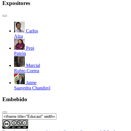
Expositores
Carlos
Alza
Pepi
Patrón
Marcial
Rubio Correa
Jaime
Saavedra Chanduví
Embebido