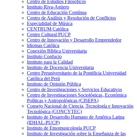
Centro de Estudios Filosóficos
Instituto Riva-Agüero
Centro de Educación Contínua
Centro de Análisis y Resolución de Conflictos
Especialidad de Música
CENTRUM Católica
Centro Cultural PUCP
Centro de Innovación y Desarrollo Emprendedor
Idiomas Católica
Conexión Bíblica Universitaria
Instituto Confucio
Instituto para la Calidad
Instituto de Docencia Universitaria
Centro Preuniversitario de la Pontificia Universidad
Católica del Perú
Instituto de Opinión Pública
Centro de Investigaciones y Servicios Educativos
Centro de Investigaciones Sociológicas, Económica
Políticas y Antropológicas (CISEPA)
Consejo Nacional de Ciencia, Tecnología e Innovación
Tecnológica (CONCYTEC)
Instituto de Desarrollo Humano de América Latina
(IDHAL-PUCP)
Instituto de Etnomusicología PUCP
Instituto de Investigación sobre la Enseñanza de las