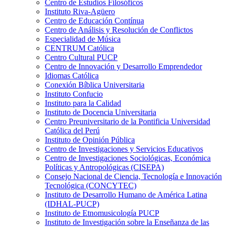
Centro de Estudios Filosóficos
Instituto Riva-Agüero
Centro de Educación Contínua
Centro de Análisis y Resolución de Conflictos
Especialidad de Música
CENTRUM Católica
Centro Cultural PUCP
Centro de Innovación y Desarrollo Emprendedor
Idiomas Católica
Conexión Bíblica Universitaria
Instituto Confucio
Instituto para la Calidad
Instituto de Docencia Universitaria
Centro Preuniversitario de la Pontificia Universidad
Católica del Perú
Instituto de Opinión Pública
Centro de Investigaciones y Servicios Educativos
Centro de Investigaciones Sociológicas, Económica
Políticas y Antropológicas (CISEPA)
Consejo Nacional de Ciencia, Tecnología e Innovación
Tecnológica (CONCYTEC)
Instituto de Desarrollo Humano de América Latina
(IDHAL-PUCP)
Instituto de Etnomusicología PUCP
Instituto de Investigación sobre la Enseñanza de las