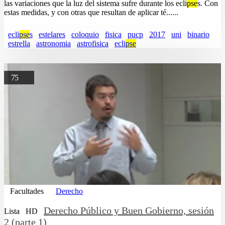
las variaciones que la luz del sistema sufre durante los ecli
pse
s. Con
estas medidas, y con otras que resultan de aplicar té......
ecli
pse
s
estelares
coloquio
fisica
pucp
2017
uni
binario
estrella
astronomia
astrofisica
ecli
pse
75
Facultades
Derecho
Derecho Público y Buen Gobierno, sesión
Lista
HD
2 (parte 1)