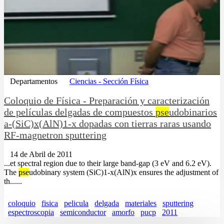
Departamentos
Ciencias - Sección Física
Coloquio de Física - Preparación y caracterización
de películas delgadas de compuestos
pse
udobinarios
a-(SiC)x(AlN)1-x dopadas con tierras raras usando
RF-magnetron sputtering
14 de Abril de 2011
...et spectral region due to their large band-gap (3 eV and 6.2 eV).
The
pse
udobinary system (SiC)1-x(AlN)x ensures the adjustment of
th......
coloquio
fisica
pelicula
delgada
materiales
sputtering
espectroscopia
semiconductor
amorfo
pucp
2011