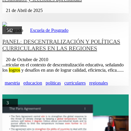
21 de Abril de 2025
Posgrado
542
Escuela de Posgrado
PANEL: DESCENTRALIZACIÓN Y POLÍTICAS
CURRICULARES EN LAS REGIONES
20 de Octubre de 2010
...rricular en el contexto de descentralización educativa, señalando
los
logros
y desafí­os en aras de lograr calidad, eficiencia, efica......
maestria
educacion
politicas
curriculares
regionales
3