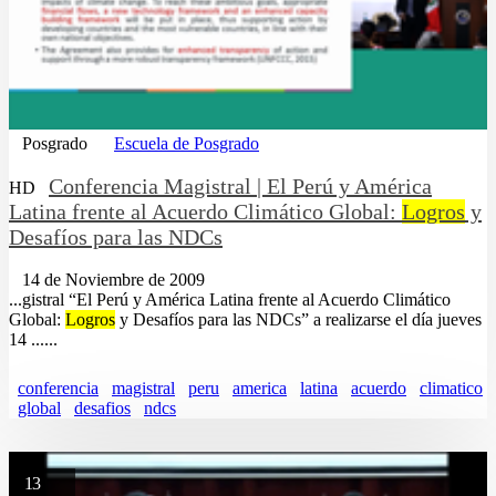
Posgrado
Escuela de Posgrado
Conferencia Magistral | El Perú y América
HD
Latina frente al Acuerdo Climático Global:
Logros
y
Desafíos para las NDCs
14 de Noviembre de 2009
...gistral “El Perú y América Latina frente al Acuerdo Climático
Global:
Logros
y Desafíos para las NDCs” a realizarse el día jueves
14 ......
conferencia
magistral
peru
america
latina
acuerdo
climatico
global
desafios
ndcs
13