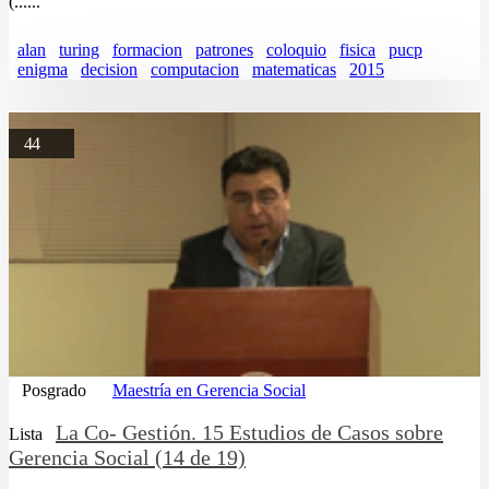
(......
alan
turing
formacion
patrones
coloquio
fisica
pucp
enigma
decision
computacion
matematicas
2015
44
Posgrado
Maestría en Gerencia Social
La Co- Gestión. 15 Estudios de Casos sobre
Lista
Gerencia Social (14 de 19)