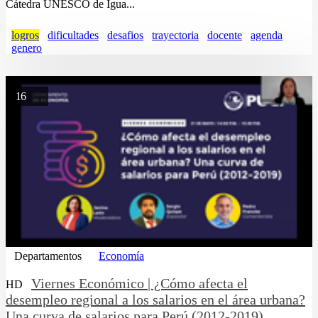
Cátedra UNESCO de Igua...
logros
dificultades
desafios
trayectoria
docente
agenda
genero
16
Departamentos
Economía
Viernes Económico | ¿Cómo afecta el
HD
desempleo regional a los salarios en el área urbana?
Una curva de salarios para Perú (2012-2019)