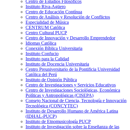
Centro de Estudios Filosóficos
Instituto Riva-Agüero
Centro de Educación Contínua
Centro de Análisis y Resolución de Conflictos
Especialidad de Música
CENTRUM Católica
Centro Cultural PUCP
Centro de Innovación y Desarrollo Emprendedor
Idiomas Católica
Conexión Bíblica Universitaria
Instituto Confucio
Instituto para la Calidad
Instituto de Docencia Universitaria
Centro Preuniversitario de la Pontificia Universidad
Católica del Perú
Instituto de Opinión Pública
Centro de Investigaciones y Servicios Educativos
Centro de Investigaciones Sociológicas, Económica
Políticas y Antropológicas (CISEPA)
Consejo Nacional de Ciencia, Tecnología e Innovación
Tecnológica (CONCYTEC)
Instituto de Desarrollo Humano de América Latina
(IDHAL-PUCP)
Instituto de Etnomusicología PUCP
Instituto de Investigación sobre la Enseñanza de las