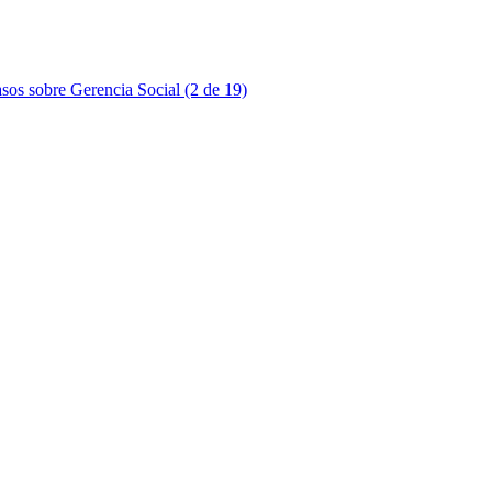
sos sobre Gerencia Social (2 de 19)
sos sobre Gerencia Social (3 de 19)
sos sobre Gerencia Social (4 de 19)
sos sobre Gerencia Social (5 de 19)