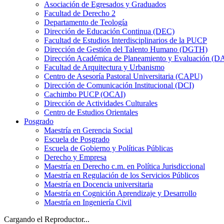
Asociación de Egresados y Graduados
Facultad de Derecho 2
Departamento de Teología
Dirección de Educación Continua (DEC)
Facultad de Estudios Interdisciplinarios de la PUCP
Dirección de Gestión del Talento Humano (DGTH)
Dirección Académica de Planeamiento y Evaluación (D
Facultad de Arquitectura y Urbanismo
Centro de Asesoría Pastoral Universitaria (CAPU)
Dirección de Comunicación Institucional (DCI)
Cachimbo PUCP (OCAI)
Dirección de Actividades Culturales
Centro de Estudios Orientales
Posgrado
Maestría en Gerencia Social
Escuela de Posgrado
Escuela de Gobierno y Políticas Públicas
Derecho y Empresa
Maestría en Derecho c.m. en Política Jurisdiccional
Maestría en Regulación de los Servicios Públicos
Maestría en Docencia universitaria
Maestría en Cognición Aprendizaje y Desarrollo
Maestría en Ingeniería Civil
Cargando el Reproductor...