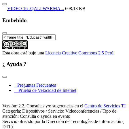
Gerencia Social (9 de 19)
VIDEO 16 -QALI WARMA...
608.13 KB
La Co- Gestión. 15 Estudios de Casos sobre
Gerencia Social (10 de 19)
Embebido
La Co- Gestión. 15 Estudios de Casos sobre
Gerencia Social (11 de 19)
La Co- Gestión. 15 Estudios de Casos sobre
Gerencia Social (12 de 19)
La Co- Gestión. 15 Estudios de Casos sobre
Esta obra está bajo una
Licencia Creative Commons 2.5 Perú
Gerencia Social (13 de 19)
¿ Ayuda ?
La Co- Gestión. 15 Estudios de Casos sobre
Gerencia Social (14 de 19)
La Co- Gestión. 15 Estudios de Casos sobre
Gerencia Social (15 de 19)
Preguntas Frecuentes
Prueba de Velocidad de Internet
La Co- Gestión. 15 Estudios de Casos sobre
Gerencia Social (16 de 19)
Versión: 2.2. Consultas y/o sugerencias en el
Centro de Servicios TI
La Co- Gestión. 15 Estudios de Casos sobre
Categoría: Dispositivos / Servicio: Videoconferencias / Tipo de
Gerencia Social (17 de 19)
atención: Consulta o ayuda en evento
La Co- Gestión. 15 Estudios de Casos sobre
Servicio ofrecido por la Dirección de Tecnologías de Información (
Gerencia Social (18 de 19)
DTI )