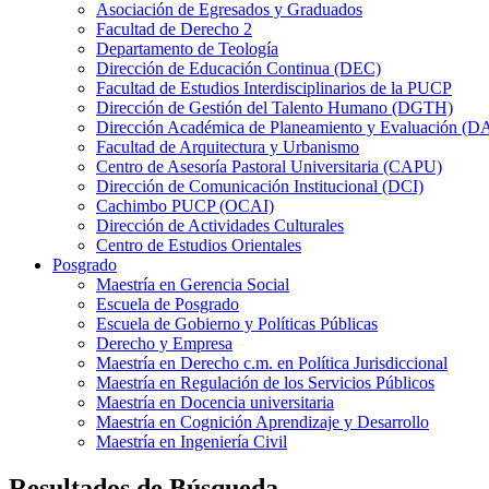
Asociación de Egresados y Graduados
Facultad de Derecho 2
Departamento de Teología
Dirección de Educación Continua (DEC)
Facultad de Estudios Interdisciplinarios de la PUCP
Dirección de Gestión del Talento Humano (DGTH)
Dirección Académica de Planeamiento y Evaluación (D
Facultad de Arquitectura y Urbanismo
Centro de Asesoría Pastoral Universitaria (CAPU)
Dirección de Comunicación Institucional (DCI)
Cachimbo PUCP (OCAI)
Dirección de Actividades Culturales
Centro de Estudios Orientales
Posgrado
Maestría en Gerencia Social
Escuela de Posgrado
Escuela de Gobierno y Políticas Públicas
Derecho y Empresa
Maestría en Derecho c.m. en Política Jurisdiccional
Maestría en Regulación de los Servicios Públicos
Maestría en Docencia universitaria
Maestría en Cognición Aprendizaje y Desarrollo
Maestría en Ingeniería Civil
Resultados de Búsqueda