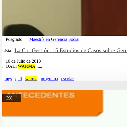
Posgrado
Maestría en Gerencia Social
La Co- Gestión. 15 Estudios de Casos sobre Gere
Lista
10 de Julio de 2013
...QALI
WARMA
......
mgs
qali
warma
programa
escolar
398