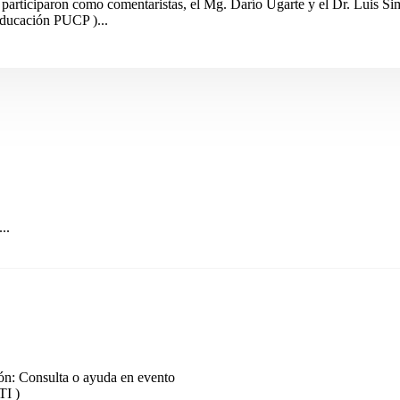
mo, participaron como comentaristas, el Mg. Darí­o Ugarte y el Dr. Luis 
 Educación PUCP )...
..
ión: Consulta o ayuda en evento
TI )