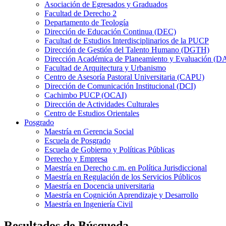
Asociación de Egresados y Graduados
Facultad de Derecho 2
Departamento de Teología
Dirección de Educación Continua (DEC)
Facultad de Estudios Interdisciplinarios de la PUCP
Dirección de Gestión del Talento Humano (DGTH)
Dirección Académica de Planeamiento y Evaluación (D
Facultad de Arquitectura y Urbanismo
Centro de Asesoría Pastoral Universitaria (CAPU)
Dirección de Comunicación Institucional (DCI)
Cachimbo PUCP (OCAI)
Dirección de Actividades Culturales
Centro de Estudios Orientales
Posgrado
Maestría en Gerencia Social
Escuela de Posgrado
Escuela de Gobierno y Políticas Públicas
Derecho y Empresa
Maestría en Derecho c.m. en Política Jurisdiccional
Maestría en Regulación de los Servicios Públicos
Maestría en Docencia universitaria
Maestría en Cognición Aprendizaje y Desarrollo
Maestría en Ingeniería Civil
Resultados de Búsqueda