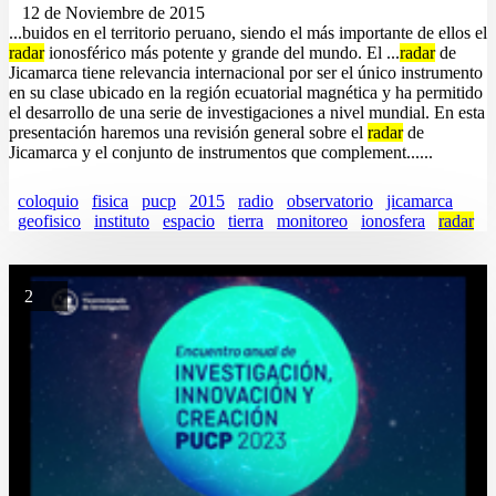
12 de Noviembre de 2015
...buidos en el territorio peruano, siendo el más importante de ellos el
radar
ionosférico más potente y grande del mundo. El ...
radar
de
Jicamarca tiene relevancia internacional por ser el único instrumento
en su clase ubicado en la región ecuatorial magnética y ha permitido
el desarrollo de una serie de investigaciones a nivel mundial. En esta
presentación haremos una revisión general sobre el
radar
de
Jicamarca y el conjunto de instrumentos que complement......
coloquio
fisica
pucp
2015
radio
observatorio
jicamarca
geofisico
instituto
espacio
tierra
monitoreo
ionosfera
radar
2