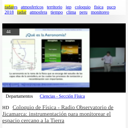
radar
es
atmosfericos
territorio
igp
coloquio
fisica
pucp
2018
radar
atmosfera
tiempo
clima
peru
monitoreo
44
Departamentos
Ciencias - Sección Física
Coloquio de Física - Radio Observatorio de
HD
Jicamarca: instrumentación para monitorear el
espacio cercano a la Tierra