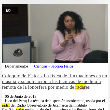
182
Departamentos
Ciencias - Sección Física
Coloquio de Física - La física de fluctuaciones en un
plasma y su aplicación a las técnicas de medición
remota de la ionosfera por medio de
radar
es
06 de Junio de 2013
...ísico del Perú) La técnica de dispersión incoherente, usada por el
radar
del Radio Observatorio de Jicamarca del Instituto
Geofísi...
radar
recibidos desde la ionosfera y las fluctuaciones de la