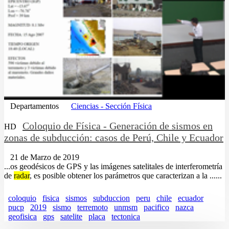
Departamentos
Ciencias - Sección Física
Coloquio de Física - Generación de sismos en
HD
zonas de subducción: casos de Perú, Chile y Ecuador
21 de Marzo de 2019
...os geodésicos de GPS y las imágenes satelitales de interferometría
de
radar
, es posible obtener los parámetros que caracterizan a la ......
coloquio
fisica
sismos
subduccion
peru
chile
ecuador
pucp
2019
sismo
terremoto
unmsm
pacifico
nazca
geofisica
gps
satelite
placa
tectonica