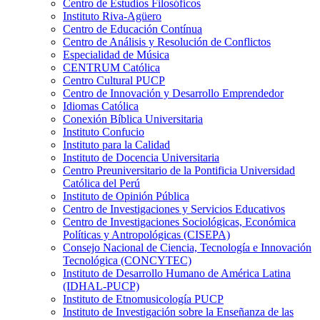
Centro de Estudios Filosóficos
Instituto Riva-Agüero
Centro de Educación Contínua
Centro de Análisis y Resolución de Conflictos
Especialidad de Música
CENTRUM Católica
Centro Cultural PUCP
Centro de Innovación y Desarrollo Emprendedor
Idiomas Católica
Conexión Bíblica Universitaria
Instituto Confucio
Instituto para la Calidad
Instituto de Docencia Universitaria
Centro Preuniversitario de la Pontificia Universidad
Católica del Perú
Instituto de Opinión Pública
Centro de Investigaciones y Servicios Educativos
Centro de Investigaciones Sociológicas, Económica
Políticas y Antropológicas (CISEPA)
Consejo Nacional de Ciencia, Tecnología e Innovación
Tecnológica (CONCYTEC)
Instituto de Desarrollo Humano de América Latina
(IDHAL-PUCP)
Instituto de Etnomusicología PUCP
Instituto de Investigación sobre la Enseñanza de las