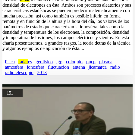
densidad de electrones en ésta. Ambos son procesos aleatorios y sus
características estadísticas se pueden predecir matemáticamente con
mucha precisión, así como también es posible inferir, en forma
remota y en función de la altura y la hora del día, los valores de los
parámetros de estado que caracterizan la ionosfera, tales como la
densidad y temperatura de los electrones, la composición, densidad
y temperatura de los iones, los campos eléctricos y vientos. En esta
charla presentaremos, a grandes rasgos, la teoría detrás de la técnica
y algunos ejemplos de aplicación de ésta....
fisica
radar
es
geofisico
igp
coloquio
pucp
plasma
atmosfera
ionosfera
fluctuacion
antena
jicamarca
radio
radiotelescopio
2013
151