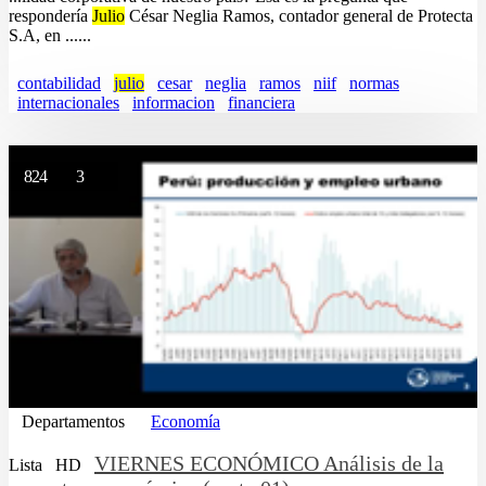
respondería
Julio
César Neglia Ramos, contador general de Protecta
S.A, en ......
contabilidad
julio
cesar
neglia
ramos
niif
normas
internacionales
informacion
financiera
824
3
Departamentos
Economía
VIERNES ECONÓMICO Análisis de la
Lista
HD