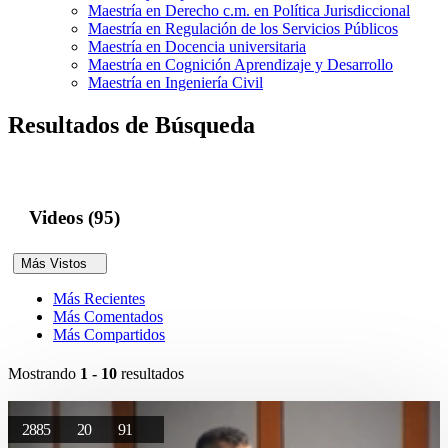
Maestría en Derecho c.m. en Política Jurisdiccional
Maestría en Regulación de los Servicios Públicos
Maestría en Docencia universitaria
Maestría en Cognición Aprendizaje y Desarrollo
Maestría en Ingeniería Civil
Resultados de Búsqueda
Videos (95)
Más Vistos
Más Recientes
Más Comentados
Más Compartidos
Mostrando
1 - 10
resultados
2885
20
91