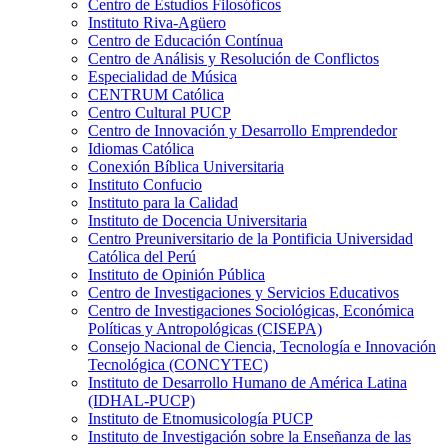
Centro de Estudios Filosóficos
Instituto Riva-Agüero
Centro de Educación Contínua
Centro de Análisis y Resolución de Conflictos
Especialidad de Música
CENTRUM Católica
Centro Cultural PUCP
Centro de Innovación y Desarrollo Emprendedor
Idiomas Católica
Conexión Bíblica Universitaria
Instituto Confucio
Instituto para la Calidad
Instituto de Docencia Universitaria
Centro Preuniversitario de la Pontificia Universidad
Católica del Perú
Instituto de Opinión Pública
Centro de Investigaciones y Servicios Educativos
Centro de Investigaciones Sociológicas, Económica
Políticas y Antropológicas (CISEPA)
Consejo Nacional de Ciencia, Tecnología e Innovación
Tecnológica (CONCYTEC)
Instituto de Desarrollo Humano de América Latina
(IDHAL-PUCP)
Instituto de Etnomusicología PUCP
Instituto de Investigación sobre la Enseñanza de las