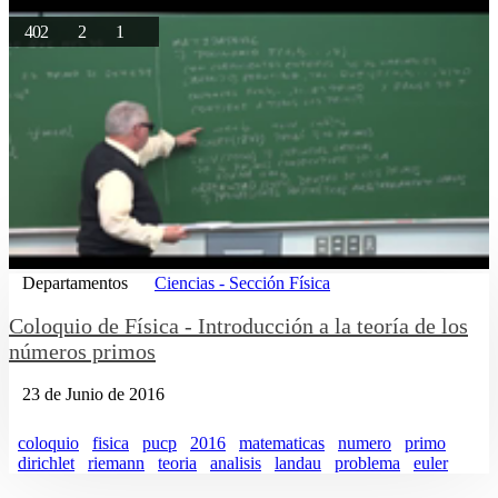
402
2
1
Departamentos
Ciencias - Sección Física
Coloquio de Física - Introducción a la teoría de los
números primos
23 de Junio de 2016
coloquio
fisica
pucp
2016
matematicas
numero
primo
dirichlet
riemann
teoria
analisis
landau
problema
euler