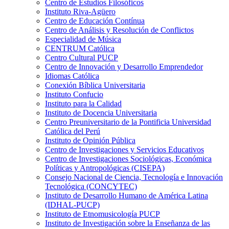
Centro de Estudios Filosóficos
Instituto Riva-Agüero
Centro de Educación Contínua
Centro de Análisis y Resolución de Conflictos
Especialidad de Música
CENTRUM Católica
Centro Cultural PUCP
Centro de Innovación y Desarrollo Emprendedor
Idiomas Católica
Conexión Bíblica Universitaria
Instituto Confucio
Instituto para la Calidad
Instituto de Docencia Universitaria
Centro Preuniversitario de la Pontificia Universidad
Católica del Perú
Instituto de Opinión Pública
Centro de Investigaciones y Servicios Educativos
Centro de Investigaciones Sociológicas, Económica
Políticas y Antropológicas (CISEPA)
Consejo Nacional de Ciencia, Tecnología e Innovación
Tecnológica (CONCYTEC)
Instituto de Desarrollo Humano de América Latina
(IDHAL-PUCP)
Instituto de Etnomusicología PUCP
Instituto de Investigación sobre la Enseñanza de las