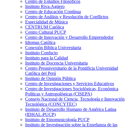
Centro de Estudios Filosóficos
Instituto Riva-Agüero
Centro de Educación Contínua
Centro de Análisis y Resolución de Conflictos
Especialidad de Música
CENTRUM Católica
Centro Cultural PUCP
Centro de Innovación y Desarrollo Emprendedor
Idiomas Católica
Conexión Bíblica Universitaria
Instituto Confucio
Instituto para la Calidad
Instituto de Docencia Universitaria
Centro Preuniversitario de la Pontificia Universidad
Católica del Perú
Instituto de Opinión Pública
Centro de Investigaciones y Servicios Educativos
Centro de Investigaciones Sociológicas, Económica
Políticas y Antropológicas (CISEPA)
Consejo Nacional de Ciencia, Tecnología e Innovación
Tecnológica (CONCYTEC)
Instituto de Desarrollo Humano de América Latina
(IDHAL-PUCP)
Instituto de Etnomusicología PUCP
Instituto de Investigación sobre la Enseñanza de las