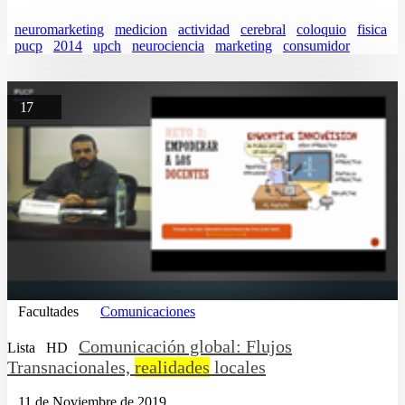
neuromarketing
medicion
actividad
cerebral
coloquio
fisica
pucp
2014
upch
neurociencia
marketing
consumidor
17
Facultades
Comunicaciones
Comunicación global: Flujos
Lista
HD
Transnacionales,
realidades
locales
11 de Noviembre de 2019