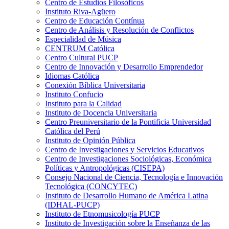
Centro de Estudios Filosóficos
Instituto Riva-Agüero
Centro de Educación Contínua
Centro de Análisis y Resolución de Conflictos
Especialidad de Música
CENTRUM Católica
Centro Cultural PUCP
Centro de Innovación y Desarrollo Emprendedor
Idiomas Católica
Conexión Bíblica Universitaria
Instituto Confucio
Instituto para la Calidad
Instituto de Docencia Universitaria
Centro Preuniversitario de la Pontificia Universidad
Católica del Perú
Instituto de Opinión Pública
Centro de Investigaciones y Servicios Educativos
Centro de Investigaciones Sociológicas, Económica
Políticas y Antropológicas (CISEPA)
Consejo Nacional de Ciencia, Tecnología e Innovación
Tecnológica (CONCYTEC)
Instituto de Desarrollo Humano de América Latina
(IDHAL-PUCP)
Instituto de Etnomusicología PUCP
Instituto de Investigación sobre la Enseñanza de las