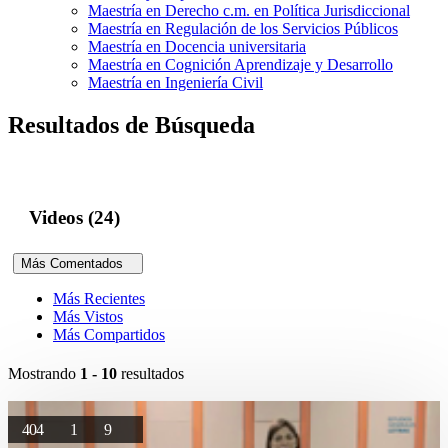
Maestría en Derecho c.m. en Política Jurisdiccional
Maestría en Regulación de los Servicios Públicos
Maestría en Docencia universitaria
Maestría en Cognición Aprendizaje y Desarrollo
Maestría en Ingeniería Civil
Resultados de Búsqueda
Videos (24)
Más Comentados
Más Recientes
Más Vistos
Más Compartidos
Mostrando
1 - 10
resultados
404
1
9