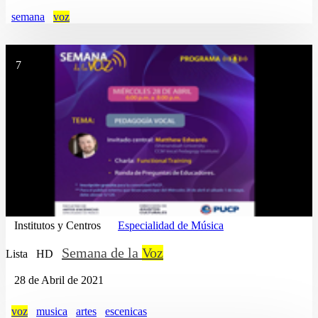
semana
voz
7
Institutos y Centros
Especialidad de Música
Semana de la
Voz
Lista
HD
28 de Abril de 2021
voz
musica
artes
escenicas