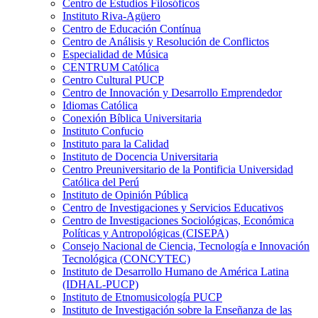
Centro de Estudios Filosóficos
Instituto Riva-Agüero
Centro de Educación Contínua
Centro de Análisis y Resolución de Conflictos
Especialidad de Música
CENTRUM Católica
Centro Cultural PUCP
Centro de Innovación y Desarrollo Emprendedor
Idiomas Católica
Conexión Bíblica Universitaria
Instituto Confucio
Instituto para la Calidad
Instituto de Docencia Universitaria
Centro Preuniversitario de la Pontificia Universidad
Católica del Perú
Instituto de Opinión Pública
Centro de Investigaciones y Servicios Educativos
Centro de Investigaciones Sociológicas, Económica
Políticas y Antropológicas (CISEPA)
Consejo Nacional de Ciencia, Tecnología e Innovación
Tecnológica (CONCYTEC)
Instituto de Desarrollo Humano de América Latina
(IDHAL-PUCP)
Instituto de Etnomusicología PUCP
Instituto de Investigación sobre la Enseñanza de las