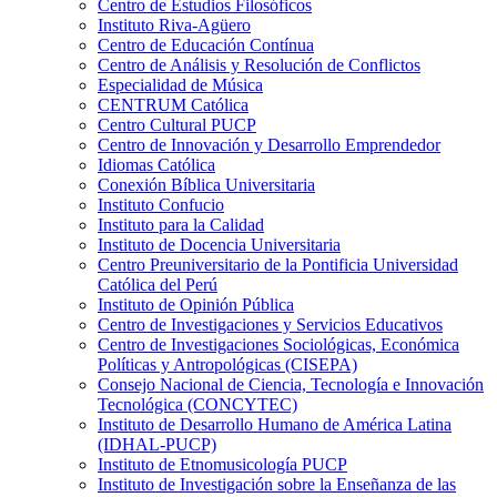
Centro de Estudios Filosóficos
Instituto Riva-Agüero
Centro de Educación Contínua
Centro de Análisis y Resolución de Conflictos
Especialidad de Música
CENTRUM Católica
Centro Cultural PUCP
Centro de Innovación y Desarrollo Emprendedor
Idiomas Católica
Conexión Bíblica Universitaria
Instituto Confucio
Instituto para la Calidad
Instituto de Docencia Universitaria
Centro Preuniversitario de la Pontificia Universidad
Católica del Perú
Instituto de Opinión Pública
Centro de Investigaciones y Servicios Educativos
Centro de Investigaciones Sociológicas, Económica
Políticas y Antropológicas (CISEPA)
Consejo Nacional de Ciencia, Tecnología e Innovación
Tecnológica (CONCYTEC)
Instituto de Desarrollo Humano de América Latina
(IDHAL-PUCP)
Instituto de Etnomusicología PUCP
Instituto de Investigación sobre la Enseñanza de las