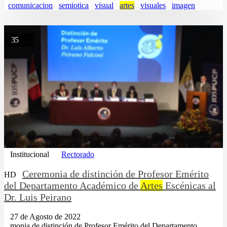
comunicacion
semiotica
visual
artes
visuales
imagen
35
Institucional
Rectorado
Ceremonia de distinción de Profesor Emérito
HD
del Departamento Académico de
Artes
Escénicas al
Dr. Luis Peirano
27 de Agosto de 2022
...monia de distinción de Profesor Emérito del Departamento