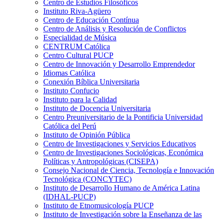
Centro de Estudios Filosóficos
Instituto Riva-Agüero
Centro de Educación Contínua
Centro de Análisis y Resolución de Conflictos
Especialidad de Música
CENTRUM Católica
Centro Cultural PUCP
Centro de Innovación y Desarrollo Emprendedor
Idiomas Católica
Conexión Bíblica Universitaria
Instituto Confucio
Instituto para la Calidad
Instituto de Docencia Universitaria
Centro Preuniversitario de la Pontificia Universidad
Católica del Perú
Instituto de Opinión Pública
Centro de Investigaciones y Servicios Educativos
Centro de Investigaciones Sociológicas, Económica
Políticas y Antropológicas (CISEPA)
Consejo Nacional de Ciencia, Tecnología e Innovación
Tecnológica (CONCYTEC)
Instituto de Desarrollo Humano de América Latina
(IDHAL-PUCP)
Instituto de Etnomusicología PUCP
Instituto de Investigación sobre la Enseñanza de las