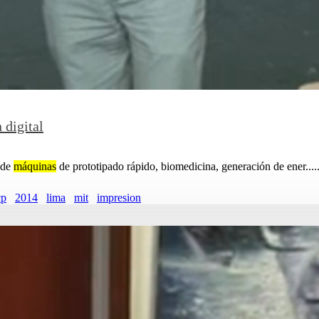
 digital
sde
máquinas
de prototipado rápido, biomedicina, generación de ener.....
cp
2014
lima
mit
impresion