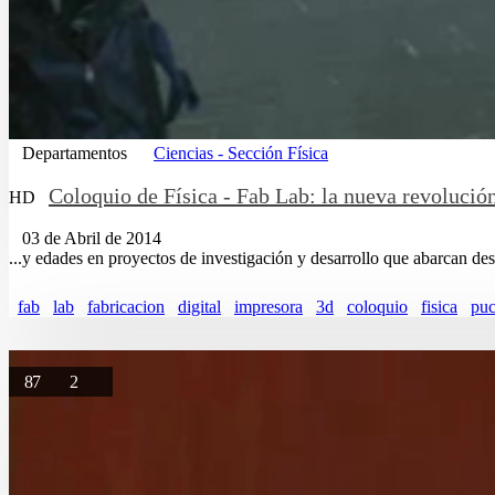
Departamentos
Ciencias - Sección Física
Coloquio de Física - Fab Lab: la nueva revolución
HD
03 de Abril de 2014
...y edades en proyectos de investigación y desarrollo que abarcan de
fab
lab
fabricacion
digital
impresora
3d
coloquio
fisica
pu
87
2