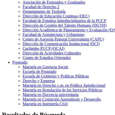
Asociación de Egresados y Graduados
Facultad de Derecho 2
Departamento de Teología
Dirección de Educación Continua (DEC)
Facultad de Estudios Interdisciplinarios de la PUCP
Dirección de Gestión del Talento Humano (DGTH)
Dirección Académica de Planeamiento y Evaluación (D
Facultad de Arquitectura y Urbanismo
Centro de Asesoría Pastoral Universitaria (CAPU)
Dirección de Comunicación Institucional (DCI)
Cachimbo PUCP (OCAI)
Dirección de Actividades Culturales
Centro de Estudios Orientales
Posgrado
Maestría en Gerencia Social
Escuela de Posgrado
Escuela de Gobierno y Políticas Públicas
Derecho y Empresa
Maestría en Derecho c.m. en Política Jurisdiccional
Maestría en Regulación de los Servicios Públicos
Maestría en Docencia universitaria
Maestría en Cognición Aprendizaje y Desarrollo
Maestría en Ingeniería Civil
Resultados de Búsqueda