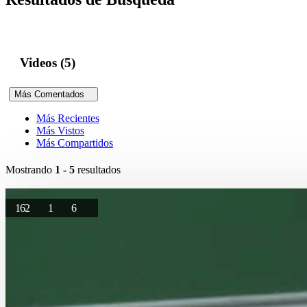
Videos (5)
Más Comentados
Más Recientes
Más Vistos
Más Compartidos
Mostrando
1 - 5
resultados
162
1
6