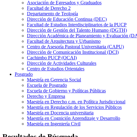
Asociación de Egresados y Graduados
Facultad de Derecho 2
Departamento de Teología
Dirección de Educación Continua (DEC)
Facultad de Estudios Interdisciplinarios de la PUCP
Dirección de Gestión del Talento Humano (DGTH)
Dirección Académica de Planeamiento y Evaluación (D
Facultad de Arquitectura y Urbanismo
Centro de Asesoría Pastoral Universitaria (CAPU)
Dirección de Comunicación Institucional (DCI)
Cachimbo PUCP (OCAI)
Dirección de Actividades Culturales
Centro de Estudios Orientales
Posgrado
Maestría en Gerencia Social
Escuela de Posgrado
Escuela de Gobierno y Políticas Públicas
Derecho y Empresa
Maestría en Derecho c.m. en Política Jurisdiccional
Maestría en Regulación de los Servicios Públicos
Maestría en Docencia universitaria
Maestría en Cognición Aprendizaje y Desarrollo
Maestría en Ingeniería Civil
Resultados de Búsqueda