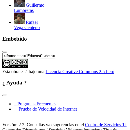
Guillermo
Lumbreras
Rafael
Vega Centeno
Embebido
Esta obra está bajo una
Licencia Creative Commons 2.5 Perú
¿ Ayuda ?
Preguntas Frecuentes
Prueba de Velocidad de Internet
Versión: 2.2. Consultas y/o sugerencias en el
Centro de Servicios TI
Categoría: Dispositivos / Servicio: Videoconferencias / Tipo de