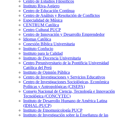
Centro de Estudios Filosóficos
Instituto Riva-Agüero
Centro de Educación Contínua
Centro de Análisis y Resolución de Conflictos
Especialidad de Música
CENTRUM Católica
Centro Cultural PUCP
Centro de Innovación y Desarrollo Emprendedor
Idiomas Católica
Conexión Bíblica Universitaria
Instituto Confucio
Instituto para la Calidad
Instituto de Docencia Universitaria
Centro Preuniversitario de la Pontificia Universidad
Católica del Perú
Instituto de Opinión Pública
Centro de Investigaciones y Servicios Educativos
Centro de Investigaciones Sociológicas, Económica
Políticas y Antropológicas (CISEPA)
Consejo Nacional de Ciencia, Tecnología e Innovación
Tecnológica (CONCYTEC)
Instituto de Desarrollo Humano de América Latina
(IDHAL-PUCP)
Instituto de Etnomusicología PUCP
Instituto de Investigación sobre la Enseñanza de las