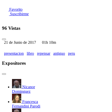
Favorito
Suscribirme
96 Vistas
21 de Junio de 2017
01h 10m
presentacion
libro
repensar
antiguo
peru
Expositores
Nicanor
Dominguez
Francesca
Fernandini Parodi