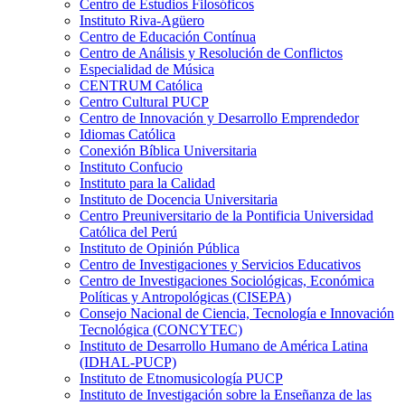
Centro de Estudios Filosóficos
Instituto Riva-Agüero
Centro de Educación Contínua
Centro de Análisis y Resolución de Conflictos
Especialidad de Música
CENTRUM Católica
Centro Cultural PUCP
Centro de Innovación y Desarrollo Emprendedor
Idiomas Católica
Conexión Bíblica Universitaria
Instituto Confucio
Instituto para la Calidad
Instituto de Docencia Universitaria
Centro Preuniversitario de la Pontificia Universidad
Católica del Perú
Instituto de Opinión Pública
Centro de Investigaciones y Servicios Educativos
Centro de Investigaciones Sociológicas, Económica
Políticas y Antropológicas (CISEPA)
Consejo Nacional de Ciencia, Tecnología e Innovación
Tecnológica (CONCYTEC)
Instituto de Desarrollo Humano de América Latina
(IDHAL-PUCP)
Instituto de Etnomusicología PUCP
Instituto de Investigación sobre la Enseñanza de las