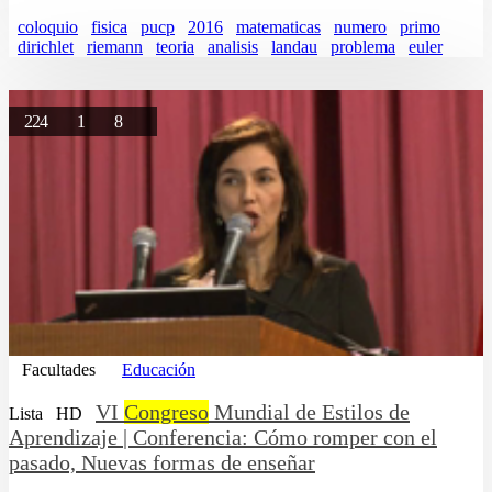
coloquio
fisica
pucp
2016
matematicas
numero
primo
dirichlet
riemann
teoria
analisis
landau
problema
euler
224
1
8
Facultades
Educación
VI
Congreso
Mundial de Estilos de
Lista
HD
Aprendizaje | Conferencia: Cómo romper con el
pasado, Nuevas formas de enseñar