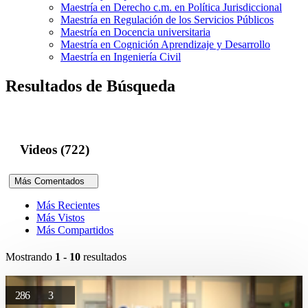
Maestría en Derecho c.m. en Política Jurisdiccional
Maestría en Regulación de los Servicios Públicos
Maestría en Docencia universitaria
Maestría en Cognición Aprendizaje y Desarrollo
Maestría en Ingeniería Civil
Resultados de Búsqueda
Videos (722)
Más Comentados
Más Recientes
Más Vistos
Más Compartidos
Mostrando
1 - 10
resultados
286
3