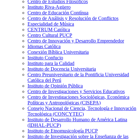
Centro de Estudios Filosóficos
Instituto Riva-Agüero
Centro de Educación Contínua
Centro de Análisis y Resolución de Conflictos
Especialidad de Música
CENTRUM Católica
Centro Cultural PUCP
Centro de Innovación y Desarrollo Emprendedor
Idiomas Católica
Conexión Bíblica Universitaria
Instituto Confucio
Instituto para la Calidad
Instituto de Docencia Universitaria
Centro Preuniversitario de la Pontificia Universidad
Católica del Perú
Instituto de Opinión Pública
Centro de Investigaciones y Servicios Educativos
Centro de Investigaciones Sociológicas, Económica
Políticas y Antropológicas (CISEPA)
Consejo Nacional de Ciencia, Tecnología e Innovación
Tecnológica (CONCYTEC)
Instituto de Desarrollo Humano de América Latina
(IDHAL-PUCP)
Instituto de Etnomusicología PUCP
Instituto de Investigación sobre la Enseñanza de las