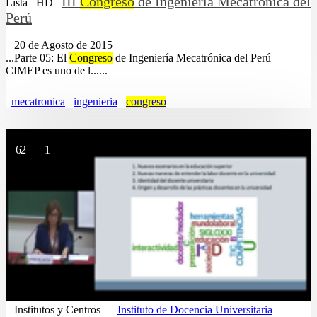
III
Congreso
de Ingeniería Mecatrónica del
Lista
HD
Perú
20 de Agosto de 2015
...Parte 05: El
Congreso
de Ingeniería Mecatrónica del Perú –
CIMEP es uno de l......
mecatronica
ingenieria
congreso
62
1
Institutos y Centros
Instituto de Docencia Universitaria