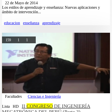
22 de Mayo de 2014
Los estilos de aprendizaje y enseñanza: Nuevas aplicaciones y
ámbito de intervención...
educacion
enseñanza
aprendizaje
159
1
1
Facultades
Ciencias e Ingeniería
II
CONGRESO
DE INGENIERÍA
Lista
HD
MECATRÓNICA DEL PERÚ (Parte 3)