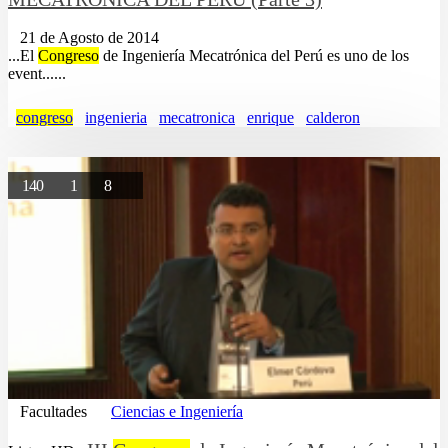
21 de Agosto de 2014
...El
Congreso
de Ingeniería Mecatrónica del Perú es uno de los
event......
congreso
ingenieria
mecatronica
enrique
calderon
140
1
8
Facultades
Ciencias e Ingeniería