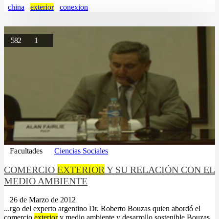
china
exterior
conexion
582
1
Facultades
Ciencias Sociales
COMERCIO
EXTERIOR
Y SU RELACIÓN CON EL
MEDIO AMBIENTE
26 de Marzo de 2012
...rgo del experto argentino Dr. Roberto Bouzas quien abordó el
comercio
exterior
y medio ambiente y desarrollo sostenible.Bouzas