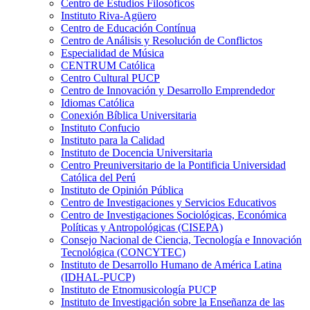
Centro de Estudios Filosóficos
Instituto Riva-Agüero
Centro de Educación Contínua
Centro de Análisis y Resolución de Conflictos
Especialidad de Música
CENTRUM Católica
Centro Cultural PUCP
Centro de Innovación y Desarrollo Emprendedor
Idiomas Católica
Conexión Bíblica Universitaria
Instituto Confucio
Instituto para la Calidad
Instituto de Docencia Universitaria
Centro Preuniversitario de la Pontificia Universidad
Católica del Perú
Instituto de Opinión Pública
Centro de Investigaciones y Servicios Educativos
Centro de Investigaciones Sociológicas, Económica
Políticas y Antropológicas (CISEPA)
Consejo Nacional de Ciencia, Tecnología e Innovación
Tecnológica (CONCYTEC)
Instituto de Desarrollo Humano de América Latina
(IDHAL-PUCP)
Instituto de Etnomusicología PUCP
Instituto de Investigación sobre la Enseñanza de las