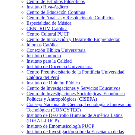
Centro de Estudios Filosóficos
Instituto Riva-Agüero
Centro de Educación Contínua
Centro de Análisis y Resolución de Conflictos
Especialidad de Música
CENTRUM Católica
Centro Cultural PUCP
Centro de Innovación y Desarrollo Emprendedor
Idiomas Católica
Conexión Bíblica Universitaria
Instituto Confucio
Instituto para la Calidad
Instituto de Docencia Universitaria
Centro Preuniversitario de la Pontificia Universidad
Católica del Perú
Instituto de Opinión Pública
Centro de Investigaciones y Servicios Educativos
Centro de Investigaciones Sociológicas, Económica
Políticas y Antropológicas (CISEPA)
Consejo Nacional de Ciencia, Tecnología e Innovación
Tecnológica (CONCYTEC)
Instituto de Desarrollo Humano de América Latina
(IDHAL-PUCP)
Instituto de Etnomusicología PUCP
Instituto de Investigación sobre la Enseñanza de las