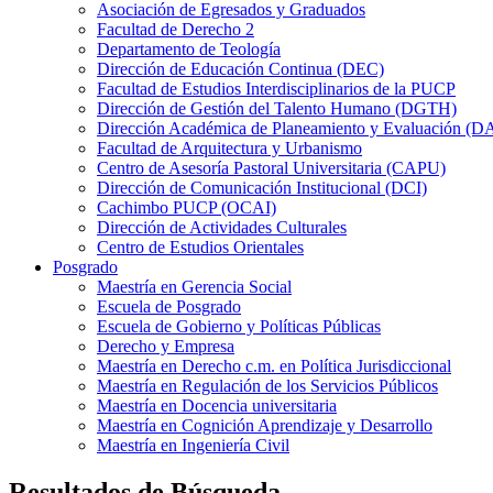
Asociación de Egresados y Graduados
Facultad de Derecho 2
Departamento de Teología
Dirección de Educación Continua (DEC)
Facultad de Estudios Interdisciplinarios de la PUCP
Dirección de Gestión del Talento Humano (DGTH)
Dirección Académica de Planeamiento y Evaluación (D
Facultad de Arquitectura y Urbanismo
Centro de Asesoría Pastoral Universitaria (CAPU)
Dirección de Comunicación Institucional (DCI)
Cachimbo PUCP (OCAI)
Dirección de Actividades Culturales
Centro de Estudios Orientales
Posgrado
Maestría en Gerencia Social
Escuela de Posgrado
Escuela de Gobierno y Políticas Públicas
Derecho y Empresa
Maestría en Derecho c.m. en Política Jurisdiccional
Maestría en Regulación de los Servicios Públicos
Maestría en Docencia universitaria
Maestría en Cognición Aprendizaje y Desarrollo
Maestría en Ingeniería Civil
Resultados de Búsqueda