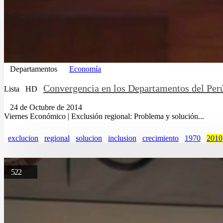
Departamentos
Economía
Convergencia en los Departamentos del Perú
Lista
HD
24 de Octubre de 2014
Viernes Económico | Exclusión regional: Problema y solución...
exclucion
regional
solucion
inclusion
crecimiento
1970
2010
522