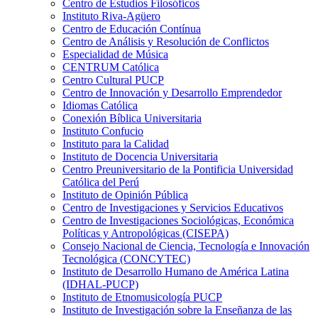
Centro de Estudios Filosóficos
Instituto Riva-Agüero
Centro de Educación Contínua
Centro de Análisis y Resolución de Conflictos
Especialidad de Música
CENTRUM Católica
Centro Cultural PUCP
Centro de Innovación y Desarrollo Emprendedor
Idiomas Católica
Conexión Bíblica Universitaria
Instituto Confucio
Instituto para la Calidad
Instituto de Docencia Universitaria
Centro Preuniversitario de la Pontificia Universidad
Católica del Perú
Instituto de Opinión Pública
Centro de Investigaciones y Servicios Educativos
Centro de Investigaciones Sociológicas, Económica
Políticas y Antropológicas (CISEPA)
Consejo Nacional de Ciencia, Tecnología e Innovación
Tecnológica (CONCYTEC)
Instituto de Desarrollo Humano de América Latina
(IDHAL-PUCP)
Instituto de Etnomusicología PUCP
Instituto de Investigación sobre la Enseñanza de las