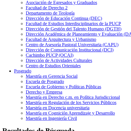
Asociación de Egresados y Graduados
Facultad de Derecho 2
Departamento de Teología
Dirección de Educación Continua (DEC)
Facultad de Estudios Interdisciplinarios de la PUCP
Dirección de Gestión del Talento Humano (DGTH)
Dirección Académica de Planeamiento y Evaluación (D
Facultad de Arquitectura y Urbanismo
Centro de Asesoría Pastoral Universitaria (CAPU)
Dirección de Comunicación Institucional (DCI)
Cachimbo PUCP (OCAI)
Dirección de Actividades Culturales
Centro de Estudios Orientales
Posgrado
Maestría en Gerencia Social
Escuela de Posgrado
Escuela de Gobierno y Políticas Públicas
Derecho y Empresa
Maestría en Derecho c.m. en Política Jurisdiccional
Maestría en Regulación de los Servicios Públicos
Maestría en Docencia universitaria
Maestría en Cognición Aprendizaje y Desarrollo
Maestría en Ingeniería Civil
Resultados de Búsqueda