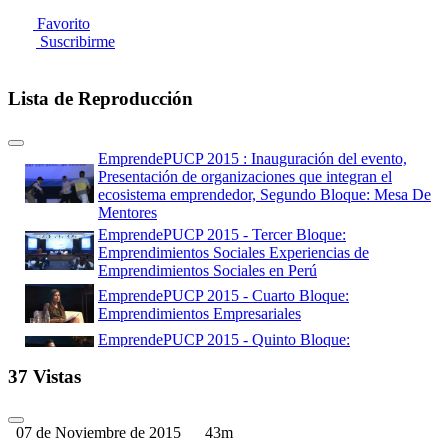
Favorito
Suscribirme
Lista de Reproducción
EmprendePUCP 2015 : Inauguración del evento,
Presentación de organizaciones que integran el
ecosistema emprendedor, Segundo Bloque: Mesa De
Mentores
EmprendePUCP 2015 - Tercer Bloque:
Emprendimientos Sociales Experiencias de
Emprendimientos Sociales en Perú
EmprendePUCP 2015 - Cuarto Bloque:
Emprendimientos Empresariales
EmprendePUCP 2015 - Quinto Bloque:
Emprendimientos Culturales - Experiencias de
37 Vistas
Emprendimientos Culturales en Perú
EmprendePUCP 2015 - Sexto Bloque: Peruano
emprendedor en el mundo - Experiencias de un
07 de Noviembre de 2015
43m
emprendedor exitoso en EE.UU