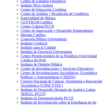
Centro de Estudios Filosóficos
Instituto Riva-Agüero
Centro de Educación Contínua
Centro de Análisis y Resolución de Conflictos
Especialidad de Música
CENTRUM Católica
Centro Cultural PUCP
Centro de Innovación y Desarrollo Emprendedor
Idiomas Católica
Conexión Bíblica Universitaria
Instituto Confucio
Instituto para la Calidad
Instituto de Docencia Universitaria
Centro Preuniversitario de la Pontificia Universidad
Católica del Perú
Instituto de Opinión Pública
Centro de Investigaciones y Servicios Educativos
Centro de Investigaciones Sociológicas, Económica
Políticas y Antropológicas (CISEPA)
Consejo Nacional de Ciencia, Tecnología e Innovación
Tecnológica (CONCYTEC)
Instituto de Desarrollo Humano de América Latina
(IDHAL-PUCP)
Instituto de Etnomusicología PUCP
Instituto de Investigación sobre la Enseñanza de las