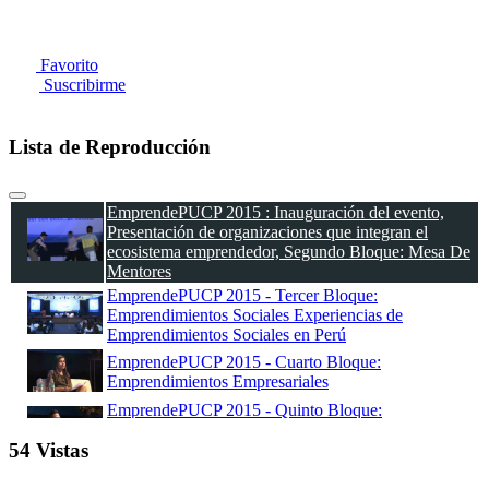
Favorito
Suscribirme
Lista de Reproducción
EmprendePUCP 2015 : Inauguración del evento,
Presentación de organizaciones que integran el
ecosistema emprendedor, Segundo Bloque: Mesa De
Mentores
EmprendePUCP 2015 - Tercer Bloque:
Emprendimientos Sociales Experiencias de
Emprendimientos Sociales en Perú
EmprendePUCP 2015 - Cuarto Bloque:
Emprendimientos Empresariales
EmprendePUCP 2015 - Quinto Bloque:
Emprendimientos Culturales - Experiencias de
54 Vistas
Emprendimientos Culturales en Perú
EmprendePUCP 2015 - Sexto Bloque: Peruano