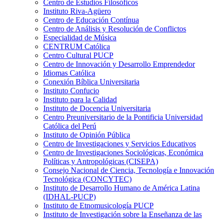
Centro de Estudios Filosóficos
Instituto Riva-Agüero
Centro de Educación Contínua
Centro de Análisis y Resolución de Conflictos
Especialidad de Música
CENTRUM Católica
Centro Cultural PUCP
Centro de Innovación y Desarrollo Emprendedor
Idiomas Católica
Conexión Bíblica Universitaria
Instituto Confucio
Instituto para la Calidad
Instituto de Docencia Universitaria
Centro Preuniversitario de la Pontificia Universidad
Católica del Perú
Instituto de Opinión Pública
Centro de Investigaciones y Servicios Educativos
Centro de Investigaciones Sociológicas, Económica
Políticas y Antropológicas (CISEPA)
Consejo Nacional de Ciencia, Tecnología e Innovación
Tecnológica (CONCYTEC)
Instituto de Desarrollo Humano de América Latina
(IDHAL-PUCP)
Instituto de Etnomusicología PUCP
Instituto de Investigación sobre la Enseñanza de las