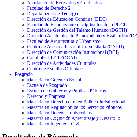
Asociación de Egresados y Graduados
Facultad de Derecho 2
Departamento de Teología
Dirección de Educación Continua (DEC)
Facultad de Estudios Interdisciplinarios de la PUCP
Dirección de Gestión del Talento Humano (DGTH)
Dirección Académica de Planeamiento y Evaluación (D
Facultad de Arquitectura y Urbanismo
Centro de Asesoría Pastoral Universitaria (CAPU)
Dirección de Comunicación Institucional (DCI)
Cachimbo PUCP (OCAI)
Dirección de Actividades Culturales
Centro de Estudios Orientales
Posgrado
Maestría en Gerencia Social
Escuela de Posgrado
Escuela de Gobierno y Políticas Públicas
Derecho y Empresa
Maestría en Derecho c.m. en Política Jurisdiccional
Maestría en Regulación de los Servicios Públicos
Maestría en Docencia universitaria
Maestría en Cognición Aprendizaje y Desarrollo
Maestría en Ingeniería Civil
Resultados de Búsqueda