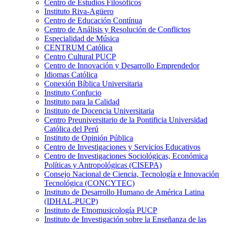
Centro de Estudios Filosóficos
Instituto Riva-Agüero
Centro de Educación Contínua
Centro de Análisis y Resolución de Conflictos
Especialidad de Música
CENTRUM Católica
Centro Cultural PUCP
Centro de Innovación y Desarrollo Emprendedor
Idiomas Católica
Conexión Bíblica Universitaria
Instituto Confucio
Instituto para la Calidad
Instituto de Docencia Universitaria
Centro Preuniversitario de la Pontificia Universidad
Católica del Perú
Instituto de Opinión Pública
Centro de Investigaciones y Servicios Educativos
Centro de Investigaciones Sociológicas, Económica
Políticas y Antropológicas (CISEPA)
Consejo Nacional de Ciencia, Tecnología e Innovación
Tecnológica (CONCYTEC)
Instituto de Desarrollo Humano de América Latina
(IDHAL-PUCP)
Instituto de Etnomusicología PUCP
Instituto de Investigación sobre la Enseñanza de las