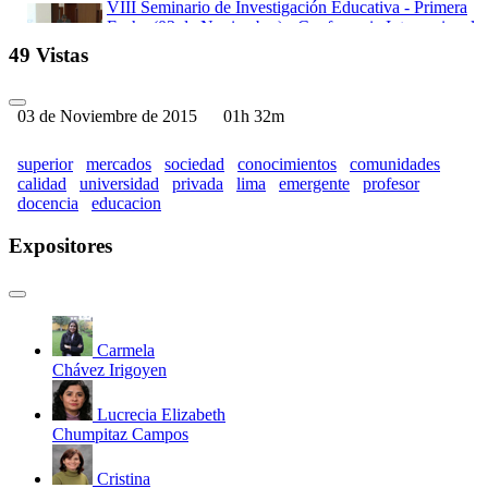
VIII Seminario de Investigación Educativa - Primera
Fecha (03 de Noviembre) - Conferencia Internacional
I
49 Vistas
VIII Seminario de Investigación Educativa - Segunda
Fecha (04 de Noviembre) - Panel 2: Docencia y
Cultura Investigadora
03 de Noviembre de 2015
01h 32m
VIII Seminario de Investigación Educativa - Segunda
Fecha (04 de Noviembre) - Panel 3: TIC y Nuevas
superior
mercados
sociedad
conocimientos
comunidades
Formas de Aprendizaje
calidad
universidad
privada
lima
emergente
profesor
VIII Seminario de Investigación Educativa - Segunda
docencia
educacion
Fecha (04 de Noviembre) - Panel 4: Asesoramiento y
Orientación Educativa
Expositores
VIII Seminario de Investigación Educativa - Segunda
Fecha (04 de Noviembre) - Conferencia Internacional
II
VIII Seminario de Investigación Educativa - Tercera
Fecha (05 de Noviembre) - Mesa de discusión 2:
Carmela
Producción Científica en la Educación
Chávez Irigoyen
VIII Seminario de Investigación Educativa - Tercera
Fecha (05 de Noviembre) - Panel 5: Didácticas
Lucrecia Elizabeth
Específicas
Chumpitaz Campos
VIII Seminario de Investigación Educativa - Tercera
Fecha (05 de Noviembre) - Panel 6: Sociedad
Cristina