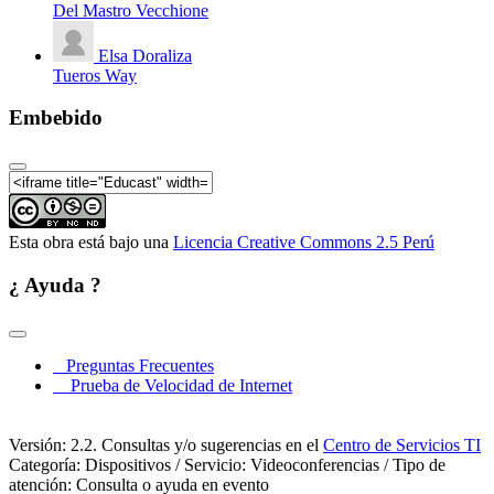
Educadora
Del Mastro Vecchione
VIII Seminario de Investigación Educativa - Tercera
Fecha (05 de Noviembre) - Conferencia Internacional
Elsa Doraliza
III
Tueros Way
Embebido
Esta obra está bajo una
Licencia Creative Commons 2.5 Perú
¿ Ayuda ?
Preguntas Frecuentes
Prueba de Velocidad de Internet
Versión: 2.2. Consultas y/o sugerencias en el
Centro de Servicios TI
Categoría: Dispositivos / Servicio: Videoconferencias / Tipo de
atención: Consulta o ayuda en evento