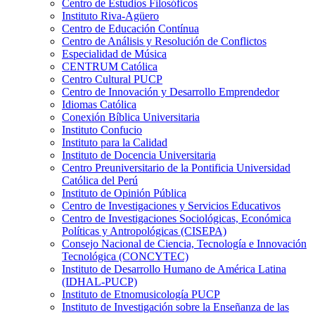
Centro de Estudios Filosóficos
Instituto Riva-Agüero
Centro de Educación Contínua
Centro de Análisis y Resolución de Conflictos
Especialidad de Música
CENTRUM Católica
Centro Cultural PUCP
Centro de Innovación y Desarrollo Emprendedor
Idiomas Católica
Conexión Bíblica Universitaria
Instituto Confucio
Instituto para la Calidad
Instituto de Docencia Universitaria
Centro Preuniversitario de la Pontificia Universidad
Católica del Perú
Instituto de Opinión Pública
Centro de Investigaciones y Servicios Educativos
Centro de Investigaciones Sociológicas, Económica
Políticas y Antropológicas (CISEPA)
Consejo Nacional de Ciencia, Tecnología e Innovación
Tecnológica (CONCYTEC)
Instituto de Desarrollo Humano de América Latina
(IDHAL-PUCP)
Instituto de Etnomusicología PUCP
Instituto de Investigación sobre la Enseñanza de las