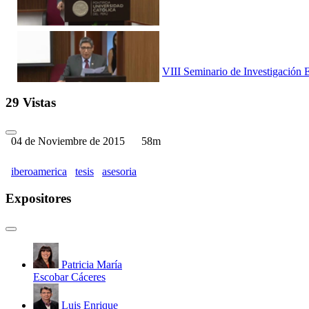
VIII Seminario de Investigación 
29 Vistas
04 de Noviembre de 2015
58m
VIII Seminario de Investigación 
iberoamerica
tesis
asesoria
Expositores
VIII Seminario de Investigación 
Patricia María
Escobar Cáceres
Luis Enrique