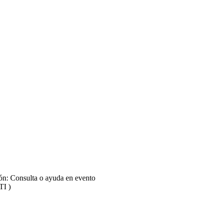
Educativa - Segunda Fecha (04 de Noviembre) - Panel 2: Docencia y Cu
 Educativa - Segunda Fecha (04 de Noviembre) - Panel 3: TIC y Nueva
Educativa - Segunda Fecha (04 de Noviembre) - Panel 4: Asesoramient
ión: Consulta o ayuda en evento
TI )
Educativa - Segunda Fecha (04 de Noviembre) - Conferencia Internacion