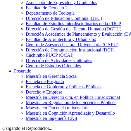
Asociación de Egresados y Graduados
Facultad de Derecho 2
Departamento de Teología
Dirección de Educación Continua (DEC)
Facultad de Estudios Interdisciplinarios de la PUCP
Dirección de Gestión del Talento Humano (DGTH)
Dirección Académica de Planeamiento y Evaluación (D
Facultad de Arquitectura y Urbanismo
Centro de Asesoría Pastoral Universitaria (CAPU)
Dirección de Comunicación Institucional (DCI)
Cachimbo PUCP (OCAI)
Dirección de Actividades Culturales
Centro de Estudios Orientales
Posgrado
Maestría en Gerencia Social
Escuela de Posgrado
Escuela de Gobierno y Políticas Públicas
Derecho y Empresa
Maestría en Derecho c.m. en Política Jurisdiccional
Maestría en Regulación de los Servicios Públicos
Maestría en Docencia universitaria
Maestría en Cognición Aprendizaje y Desarrollo
Maestría en Ingeniería Civil
Cargando el Reproductor...