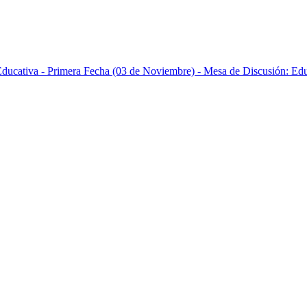
Educativa - Primera Fecha (03 de Noviembre) - Mesa de Discusión: Edu
Educativa - Primera Fecha (03 de Noviembre) - Panel 1: Educación Sup
Educativa - Primera Fecha (03 de Noviembre) - Conferencia Internacion