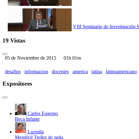
VIII Seminario de Investigación 
19 Vistas
05 de Noviembre de 2015
01h 01m
VIII Seminario de Investigación 
desafios
informacion
docentes
america
latina
latinoamericano
Expositores
VIII Seminario de Investigación 
Carlos Eugenio
Beca Infante
Luzmila
Mendivil Trelles de peña