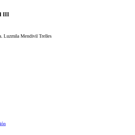
 III
 Luzmila Mendivil Trelles
ión