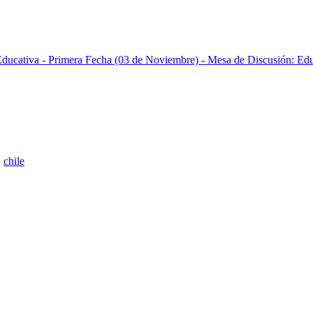
Educativa - Primera Fecha (03 de Noviembre) - Mesa de Discusión: Edu
Educativa - Primera Fecha (03 de Noviembre) - Panel 1: Educación Sup
chile
Educativa - Primera Fecha (03 de Noviembre) - Conferencia Internacion