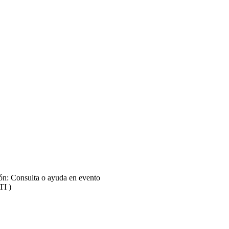
Educativa - Segunda Fecha (04 de Noviembre) - Panel 2: Docencia y Cu
 Educativa - Segunda Fecha (04 de Noviembre) - Panel 3: TIC y Nueva
Educativa - Segunda Fecha (04 de Noviembre) - Panel 4: Asesoramient
ión: Consulta o ayuda en evento
TI )
Educativa - Segunda Fecha (04 de Noviembre) - Conferencia Internacion