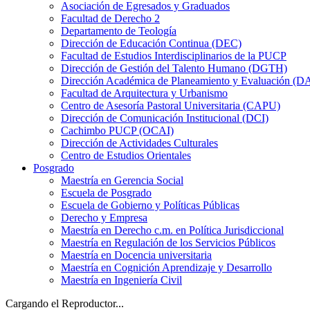
Asociación de Egresados y Graduados
Facultad de Derecho 2
Departamento de Teología
Dirección de Educación Continua (DEC)
Facultad de Estudios Interdisciplinarios de la PUCP
Dirección de Gestión del Talento Humano (DGTH)
Dirección Académica de Planeamiento y Evaluación (D
Facultad de Arquitectura y Urbanismo
Centro de Asesoría Pastoral Universitaria (CAPU)
Dirección de Comunicación Institucional (DCI)
Cachimbo PUCP (OCAI)
Dirección de Actividades Culturales
Centro de Estudios Orientales
Posgrado
Maestría en Gerencia Social
Escuela de Posgrado
Escuela de Gobierno y Políticas Públicas
Derecho y Empresa
Maestría en Derecho c.m. en Política Jurisdiccional
Maestría en Regulación de los Servicios Públicos
Maestría en Docencia universitaria
Maestría en Cognición Aprendizaje y Desarrollo
Maestría en Ingeniería Civil
Cargando el Reproductor...