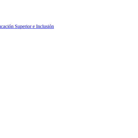
cación Superior e Inclusión
erior y Docencia
al I