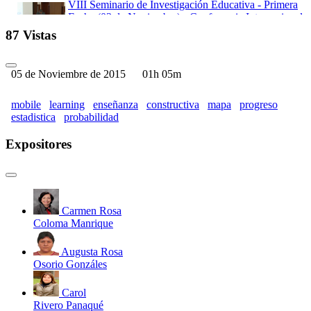
VIII Seminario de Investigación Educativa - Primera
Fecha (03 de Noviembre) - Conferencia Internacional
I
87 Vistas
VIII Seminario de Investigación Educativa - Segunda
Fecha (04 de Noviembre) - Panel 2: Docencia y
Cultura Investigadora
05 de Noviembre de 2015
01h 05m
VIII Seminario de Investigación Educativa - Segunda
Fecha (04 de Noviembre) - Panel 3: TIC y Nuevas
mobile
learning
enseñanza
constructiva
mapa
progreso
Formas de Aprendizaje
estadistica
probabilidad
VIII Seminario de Investigación Educativa - Segunda
Fecha (04 de Noviembre) - Panel 4: Asesoramiento y
Expositores
Orientación Educativa
VIII Seminario de Investigación Educativa - Segunda
Fecha (04 de Noviembre) - Conferencia Internacional
II
VIII Seminario de Investigación Educativa - Tercera
Carmen Rosa
Fecha (05 de Noviembre) - Mesa de discusión 2:
Coloma Manrique
Producción Científica en la Educación
VIII Seminario de Investigación Educativa - Tercera
Augusta Rosa
Fecha (05 de Noviembre) - Panel 5: Didácticas
Osorio Gonzáles
Específicas
VIII Seminario de Investigación Educativa - Tercera
Carol
Fecha (05 de Noviembre) - Panel 6: Sociedad
Rivero Panaqué