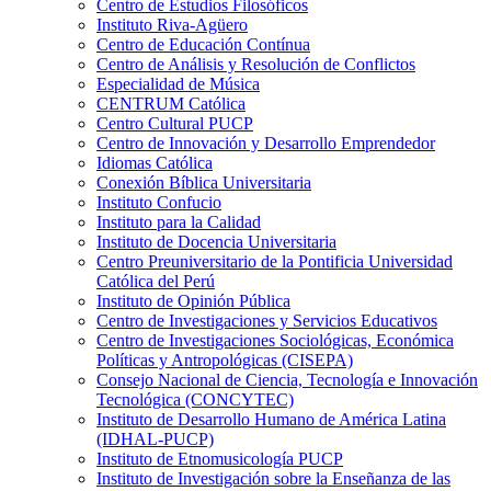
Centro de Estudios Filosóficos
Instituto Riva-Agüero
Centro de Educación Contínua
Centro de Análisis y Resolución de Conflictos
Especialidad de Música
CENTRUM Católica
Centro Cultural PUCP
Centro de Innovación y Desarrollo Emprendedor
Idiomas Católica
Conexión Bíblica Universitaria
Instituto Confucio
Instituto para la Calidad
Instituto de Docencia Universitaria
Centro Preuniversitario de la Pontificia Universidad
Católica del Perú
Instituto de Opinión Pública
Centro de Investigaciones y Servicios Educativos
Centro de Investigaciones Sociológicas, Económica
Políticas y Antropológicas (CISEPA)
Consejo Nacional de Ciencia, Tecnología e Innovación
Tecnológica (CONCYTEC)
Instituto de Desarrollo Humano de América Latina
(IDHAL-PUCP)
Instituto de Etnomusicología PUCP
Instituto de Investigación sobre la Enseñanza de las