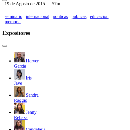
19 de Agosto de 2015
57m
seminario
internacional
politicas
publicas
educacion
memoria
Expositores
Herver
Garcia
Iris
Jave
Sandra
Raggio
Jenny
Rebaza
Candelaria