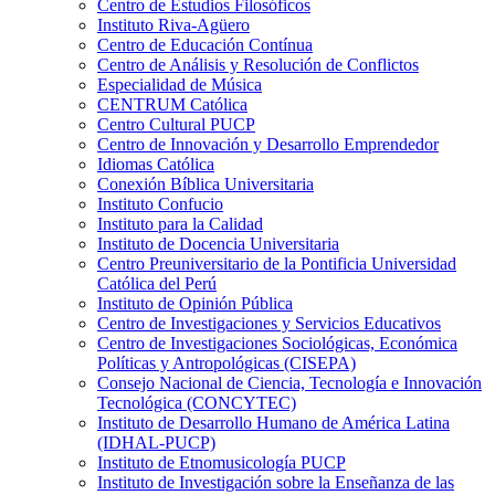
Centro de Estudios Filosóficos
Instituto Riva-Agüero
Centro de Educación Contínua
Centro de Análisis y Resolución de Conflictos
Especialidad de Música
CENTRUM Católica
Centro Cultural PUCP
Centro de Innovación y Desarrollo Emprendedor
Idiomas Católica
Conexión Bíblica Universitaria
Instituto Confucio
Instituto para la Calidad
Instituto de Docencia Universitaria
Centro Preuniversitario de la Pontificia Universidad
Católica del Perú
Instituto de Opinión Pública
Centro de Investigaciones y Servicios Educativos
Centro de Investigaciones Sociológicas, Económica
Políticas y Antropológicas (CISEPA)
Consejo Nacional de Ciencia, Tecnología e Innovación
Tecnológica (CONCYTEC)
Instituto de Desarrollo Humano de América Latina
(IDHAL-PUCP)
Instituto de Etnomusicología PUCP
Instituto de Investigación sobre la Enseñanza de las