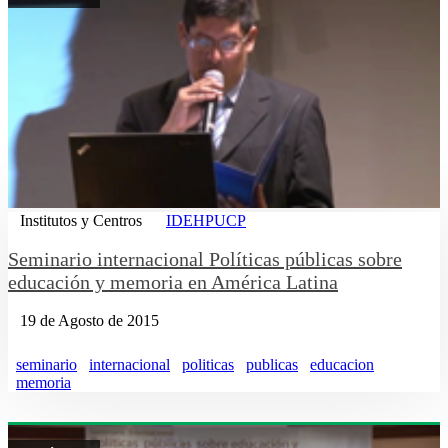
Institutos y Centros
IDEHPUCP
Seminario internacional Políticas públicas sobre
educación y memoria en América Latina
19 de Agosto de 2015
seminario
internacional
politicas
publicas
educacion
memoria