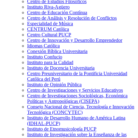
Centro de Estudios Filosóficos
Instituto Riva-Agüero
Centro de Educación Contínua
Centro de Análisis y Resolución de Conflictos
Especialidad de Música
CENTRUM Católica
Centro Cultural PUCP
Centro de Innovación y Desarrollo Emprendedor
Idiomas Católica
Conexión Bíblica Universitaria
Instituto Confucio
Instituto para la Calidad
Instituto de Docencia Universitaria
Centro Preuniversitario de la Pontificia Universidad
Católica del Perú
Instituto de Opinión Pública
Centro de Investigaciones y Servicios Educativos
Centro de Investigaciones Sociológicas, Económica
Políticas y Antropológicas (CISEPA)
Consejo Nacional de Ciencia, Tecnología e Innovación
Tecnológica (CONCYTEC)
Instituto de Desarrollo Humano de América Latina
(IDHAL-PUCP)
Instituto de Etnomusicología PUCP
Instituto de Investigación sobre la Enseñanza de las