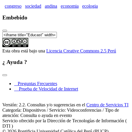
Ecológica (Parte 07)
congreso
sociedad
andina
economia
ecologia
II Congreso de la Sociedad Andina de Economía
Ecológica (Parte 08)
Embebido
II Congreso de la Sociedad Andina de Economía
Ecológica (Parte 09)
II Congreso de la Sociedad Andina de Economía
Ecológica (Parte 10)
Esta obra está bajo una
Licencia Creative Commons 2.5 Perú
II Congreso de la Sociedad Andina de Economía
Ecológica (Parte 11)
¿ Ayuda ?
II Congreso de la Sociedad Andina de Economía
Ecológica (Parte 12)
II Congreso de la Sociedad Andina de Economía
Preguntas Frecuentes
Ecológica (Parte 13)
Prueba de Velocidad de Internet
II Congreso de la Sociedad Andina de Economía
Ecológica (Parte 14)
Versión: 2.2. Consultas y/o sugerencias en el
Centro de Servicios TI
II Congreso de la Sociedad Andina de Economía
Categoría: Dispositivos / Servicio: Videoconferencias / Tipo de
Ecológica (Parte 15)
atención: Consulta o ayuda en evento
Servicio ofrecido por la Dirección de Tecnologías de Información (
II Congreso de la Sociedad Andina de Economía
DTI )
Ecológica (Parte 16)
© 2026 Pontificia Universidad Católica del Perú (PUCP)