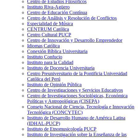
Centro de Estudios Filosóficos
Instituto Riva-Agüero
Centro de Educación Contínua
Centro de Análisis y Resolución de Conflictos
Especialidad de Música
CENTRUM Católica
Centro Cultural PUCP
Centro de Innovación y Desarrollo Emprendedor
Idiomas Católica
Conexión Bíblica Universitaria
Instituto Confucio
Instituto para la Calidad
Instituto de Docencia Universitaria
Centro Preuniversitario de la Pontificia Universidad
Católica del Perú
Instituto de Opinión Pública
Centro de Investigaciones y Servicios Educativos
Centro de Investigaciones Sociológicas, Económica
Políticas y Antropológicas (CISEPA)
Consejo Nacional de Ciencia, Tecnología e Innovación
Tecnológica (CONCYTEC)
Instituto de Desarrollo Humano de América Latina
(IDHAL-PUCP)
Instituto de Etnomusicología PUCP
Instituto de Investigación sobre la Enseñanza de las