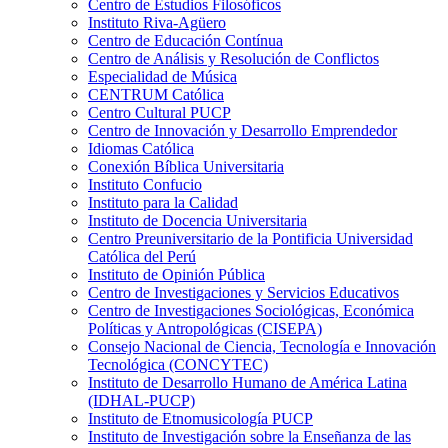
Centro de Estudios Filosóficos
Instituto Riva-Agüero
Centro de Educación Contínua
Centro de Análisis y Resolución de Conflictos
Especialidad de Música
CENTRUM Católica
Centro Cultural PUCP
Centro de Innovación y Desarrollo Emprendedor
Idiomas Católica
Conexión Bíblica Universitaria
Instituto Confucio
Instituto para la Calidad
Instituto de Docencia Universitaria
Centro Preuniversitario de la Pontificia Universidad
Católica del Perú
Instituto de Opinión Pública
Centro de Investigaciones y Servicios Educativos
Centro de Investigaciones Sociológicas, Económica
Políticas y Antropológicas (CISEPA)
Consejo Nacional de Ciencia, Tecnología e Innovación
Tecnológica (CONCYTEC)
Instituto de Desarrollo Humano de América Latina
(IDHAL-PUCP)
Instituto de Etnomusicología PUCP
Instituto de Investigación sobre la Enseñanza de las