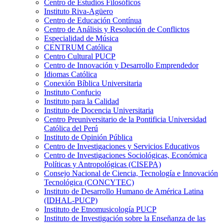
Centro de Estudios Filosóficos
Instituto Riva-Agüero
Centro de Educación Contínua
Centro de Análisis y Resolución de Conflictos
Especialidad de Música
CENTRUM Católica
Centro Cultural PUCP
Centro de Innovación y Desarrollo Emprendedor
Idiomas Católica
Conexión Bíblica Universitaria
Instituto Confucio
Instituto para la Calidad
Instituto de Docencia Universitaria
Centro Preuniversitario de la Pontificia Universidad
Católica del Perú
Instituto de Opinión Pública
Centro de Investigaciones y Servicios Educativos
Centro de Investigaciones Sociológicas, Económica
Políticas y Antropológicas (CISEPA)
Consejo Nacional de Ciencia, Tecnología e Innovación
Tecnológica (CONCYTEC)
Instituto de Desarrollo Humano de América Latina
(IDHAL-PUCP)
Instituto de Etnomusicología PUCP
Instituto de Investigación sobre la Enseñanza de las