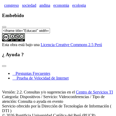
Ecológica (Parte 07)
congreso
sociedad
andina
economia
ecologia
II Congreso de la Sociedad Andina de Economía
Ecológica (Parte 08)
Embebido
II Congreso de la Sociedad Andina de Economía
Ecológica (Parte 09)
II Congreso de la Sociedad Andina de Economía
Ecológica (Parte 10)
Esta obra está bajo una
Licencia Creative Commons 2.5 Perú
II Congreso de la Sociedad Andina de Economía
Ecológica (Parte 11)
¿ Ayuda ?
II Congreso de la Sociedad Andina de Economía
Ecológica (Parte 12)
II Congreso de la Sociedad Andina de Economía
Preguntas Frecuentes
Ecológica (Parte 13)
Prueba de Velocidad de Internet
II Congreso de la Sociedad Andina de Economía
Ecológica (Parte 14)
Versión: 2.2. Consultas y/o sugerencias en el
Centro de Servicios TI
II Congreso de la Sociedad Andina de Economía
Categoría: Dispositivos / Servicio: Videoconferencias / Tipo de
Ecológica (Parte 15)
atención: Consulta o ayuda en evento
Servicio ofrecido por la Dirección de Tecnologías de Información (
II Congreso de la Sociedad Andina de Economía
DTI )
Ecológica (Parte 16)
© 2026 Pontificia Universidad Católica del Perú (PUCP)