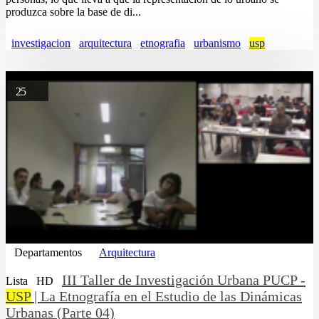
produzca sobre la base de di...
investigacion
arquitectura
etnografia
urbanismo
usp
25
Departamentos
Arquitectura
III Taller de Investigación Urbana PUCP -
Lista
HD
USP
| La Etnografía en el Estudio de las Dinámicas
Urbanas (Parte 04)