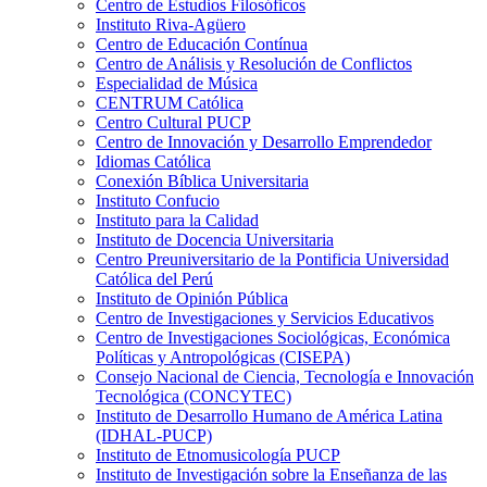
Centro de Estudios Filosóficos
Instituto Riva-Agüero
Centro de Educación Contínua
Centro de Análisis y Resolución de Conflictos
Especialidad de Música
CENTRUM Católica
Centro Cultural PUCP
Centro de Innovación y Desarrollo Emprendedor
Idiomas Católica
Conexión Bíblica Universitaria
Instituto Confucio
Instituto para la Calidad
Instituto de Docencia Universitaria
Centro Preuniversitario de la Pontificia Universidad
Católica del Perú
Instituto de Opinión Pública
Centro de Investigaciones y Servicios Educativos
Centro de Investigaciones Sociológicas, Económica
Políticas y Antropológicas (CISEPA)
Consejo Nacional de Ciencia, Tecnología e Innovación
Tecnológica (CONCYTEC)
Instituto de Desarrollo Humano de América Latina
(IDHAL-PUCP)
Instituto de Etnomusicología PUCP
Instituto de Investigación sobre la Enseñanza de las