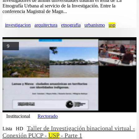
Investigadores de ambas universidades tratarán el tema de La
Etnografía Urbana al servicio de la Investigación. Entre la
conferencia Magistral de Magn...
investigacion
arquitectura
etnografia
urbanismo
usp
9
Institucional
Rectorado
Taller de Investigación binacional virtual -
Lista
HD
Conexión PUCP -
USP
- Parte 1