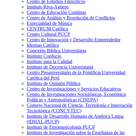
Centro de Estudios Filosóficos
Instituto Riva-Agüero
Centro de Educación Contínua
Centro de Análisis y Resolución de Conflictos
Especialidad de Música
CENTRUM Católica
Centro Cultural PUCP
Centro de Innovación y Desarrollo Emprendedor
Idiomas Católica
Conexión Bíblica Universitaria
Instituto Confucio
Instituto para la Calidad
Instituto de Docencia Universitaria
Centro Preuniversitario de la Pontificia Universidad
Católica del Perú
Instituto de Opinión Pública
Centro de Investigaciones y Servicios Educativos
Centro de Investigaciones Sociológicas, Económica
Políticas y Antropológicas (CISEPA)
Consejo Nacional de Ciencia, Tecnología e Innovación
Tecnológica (CONCYTEC)
Instituto de Desarrollo Humano de América Latina
(IDHAL-PUCP)
Instituto de Etnomusicología PUCP
Instituto de Investigación sobre la Enseñanza de las