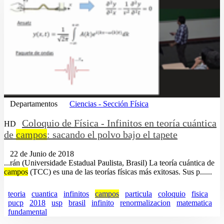
Departamentos
Ciencias - Sección Física
Coloquio de Física - Infinitos en teoría cuántica
HD
de
campos
: sacando el polvo bajo el tapete
22 de Junio de 2018
...rán (Universidade Estadual Paulista, Brasil) La teoría cuántica de
campos
(TCC) es una de las teorías físicas más exitosas. Sus p......
teoria
cuantica
infinitos
campos
particula
coloquio
fisica
pucp
2018
usp
brasil
infinito
renormalizacion
matematica
fundamental