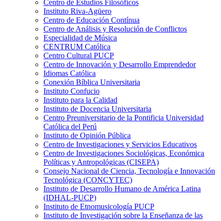
Centro de Estudios Filosóficos
Instituto Riva-Agüero
Centro de Educación Contínua
Centro de Análisis y Resolución de Conflictos
Especialidad de Música
CENTRUM Católica
Centro Cultural PUCP
Centro de Innovación y Desarrollo Emprendedor
Idiomas Católica
Conexión Bíblica Universitaria
Instituto Confucio
Instituto para la Calidad
Instituto de Docencia Universitaria
Centro Preuniversitario de la Pontificia Universidad
Católica del Perú
Instituto de Opinión Pública
Centro de Investigaciones y Servicios Educativos
Centro de Investigaciones Sociológicas, Económica
Políticas y Antropológicas (CISEPA)
Consejo Nacional de Ciencia, Tecnología e Innovación
Tecnológica (CONCYTEC)
Instituto de Desarrollo Humano de América Latina
(IDHAL-PUCP)
Instituto de Etnomusicología PUCP
Instituto de Investigación sobre la Enseñanza de las