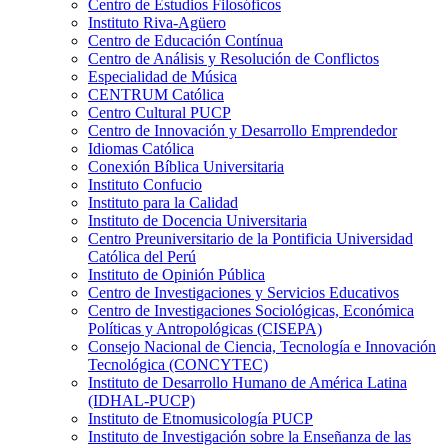
Centro de Estudios Filosóficos
Instituto Riva-Agüero
Centro de Educación Contínua
Centro de Análisis y Resolución de Conflictos
Especialidad de Música
CENTRUM Católica
Centro Cultural PUCP
Centro de Innovación y Desarrollo Emprendedor
Idiomas Católica
Conexión Bíblica Universitaria
Instituto Confucio
Instituto para la Calidad
Instituto de Docencia Universitaria
Centro Preuniversitario de la Pontificia Universidad
Católica del Perú
Instituto de Opinión Pública
Centro de Investigaciones y Servicios Educativos
Centro de Investigaciones Sociológicas, Económica
Políticas y Antropológicas (CISEPA)
Consejo Nacional de Ciencia, Tecnología e Innovación
Tecnológica (CONCYTEC)
Instituto de Desarrollo Humano de América Latina
(IDHAL-PUCP)
Instituto de Etnomusicología PUCP
Instituto de Investigación sobre la Enseñanza de las