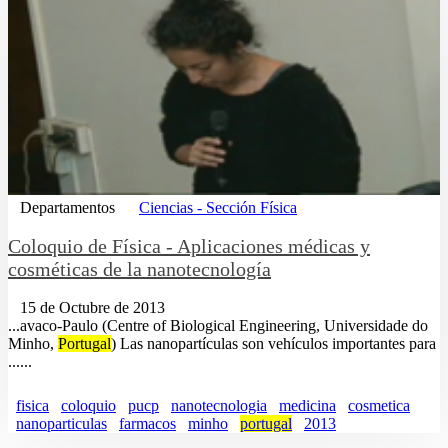
Departamentos
Ciencias - Sección Física
Coloquio de Física - Aplicaciones médicas y
cosméticas de la nanotecnología
15 de Octubre de 2013
...avaco-Paulo (Centre of Biological Engineering, Universidade do
Minho,
Portugal
) Las nanopartículas son vehículos importantes para
......
fisica
coloquio
pucp
nanotecnologia
medicina
cosmetica
nanoparticulas
farmacos
minho
portugal
2013