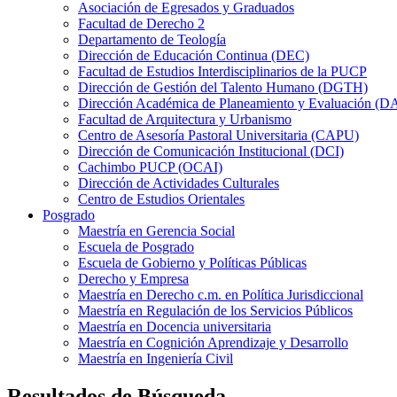
Asociación de Egresados y Graduados
Facultad de Derecho 2
Departamento de Teología
Dirección de Educación Continua (DEC)
Facultad de Estudios Interdisciplinarios de la PUCP
Dirección de Gestión del Talento Humano (DGTH)
Dirección Académica de Planeamiento y Evaluación (D
Facultad de Arquitectura y Urbanismo
Centro de Asesoría Pastoral Universitaria (CAPU)
Dirección de Comunicación Institucional (DCI)
Cachimbo PUCP (OCAI)
Dirección de Actividades Culturales
Centro de Estudios Orientales
Posgrado
Maestría en Gerencia Social
Escuela de Posgrado
Escuela de Gobierno y Políticas Públicas
Derecho y Empresa
Maestría en Derecho c.m. en Política Jurisdiccional
Maestría en Regulación de los Servicios Públicos
Maestría en Docencia universitaria
Maestría en Cognición Aprendizaje y Desarrollo
Maestría en Ingeniería Civil
Resultados de Búsqueda