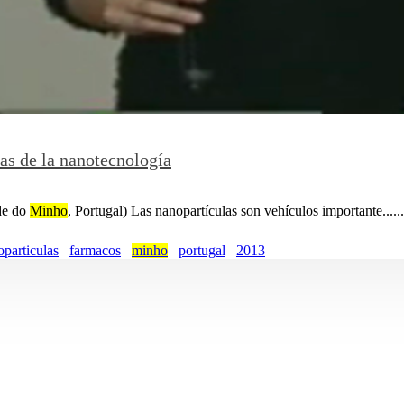
as de la nanotecnología
ade do
Minho
, Portugal) Las nanopartículas son vehículos importante......
particulas
farmacos
minho
portugal
2013