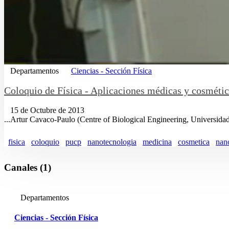
Departamentos
Ciencias - Sección Física
Coloquio de Física - Aplicaciones médicas y cosmétic
15 de Octubre de 2013
...Artur Cavaco-Paulo (Centre of Biological Engineering, Universid
fisica
coloquio
pucp
nanotecnologia
medicina
cosmetica
nano
Canales (1)
Departamentos
Ciencias - Sección Física