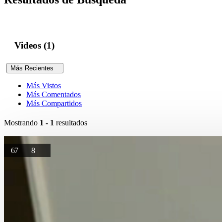
Videos (1)
Más Recientes
Más Vistos
Más Comentados
Más Compartidos
Mostrando
1 - 1
resultados
67
8