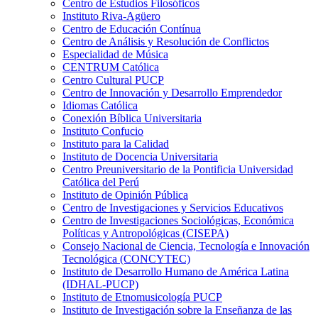
Centro de Estudios Filosóficos
Instituto Riva-Agüero
Centro de Educación Contínua
Centro de Análisis y Resolución de Conflictos
Especialidad de Música
CENTRUM Católica
Centro Cultural PUCP
Centro de Innovación y Desarrollo Emprendedor
Idiomas Católica
Conexión Bíblica Universitaria
Instituto Confucio
Instituto para la Calidad
Instituto de Docencia Universitaria
Centro Preuniversitario de la Pontificia Universidad
Católica del Perú
Instituto de Opinión Pública
Centro de Investigaciones y Servicios Educativos
Centro de Investigaciones Sociológicas, Económica
Políticas y Antropológicas (CISEPA)
Consejo Nacional de Ciencia, Tecnología e Innovación
Tecnológica (CONCYTEC)
Instituto de Desarrollo Humano de América Latina
(IDHAL-PUCP)
Instituto de Etnomusicología PUCP
Instituto de Investigación sobre la Enseñanza de las