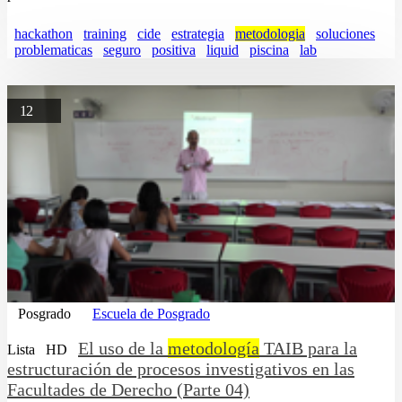
hackathon
training
cide
estrategia
metodologia
soluciones
problematicas
seguro
positiva
liquid
piscina
lab
12
Posgrado
Escuela de Posgrado
El uso de la
metodología
TAIB para la
Lista
HD
estructuración de procesos investigativos en las
Facultades de Derecho (Parte 04)