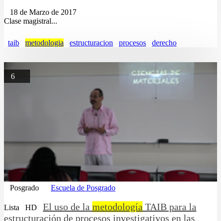
18 de Marzo de 2017
Clase magistral...
taib
metodologia
estructuracion
procesos
derecho
6
Posgrado
Escuela de Posgrado
El uso de la
metodología
TAIB para la
Lista
HD
estructuración de procesos investigativos en las