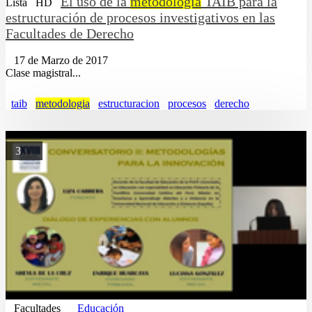
El uso de la
metodología
TAIB para la
Lista
HD
estructuración de procesos investigativos en las
Facultades de Derecho
17 de Marzo de 2017
Clase magistral...
taib
metodologia
estructuracion
procesos
derecho
3
Facultades
Educación