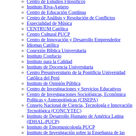
Centro de Estudios Filosóficos
Instituto Riva-Agüero
Centro de Educación Contínua
Centro de Análisis y Resolución de Conflictos
Especialidad de Música
CENTRUM Católica
Centro Cultural PUCP
Centro de Innovación y Desarrollo Emprendedor
Idiomas Católica
Conexión Bíblica Universitaria
Instituto Confucio
Instituto para la Calidad
Instituto de Docencia Universitaria
Centro Preuniversitario de la Pontificia Universidad
Católica del Perú
Instituto de Opinión Pública
Centro de Investigaciones y Servicios Educativos
Centro de Investigaciones Sociológicas, Económica
Políticas y Antropológicas (CISEPA)
Consejo Nacional de Ciencia, Tecnología e Innovación
Tecnológica (CONCYTEC)
Instituto de Desarrollo Humano de América Latina
(IDHAL-PUCP)
Instituto de Etnomusicología PUCP
Instituto de Investigación sobre la Enseñanza de las