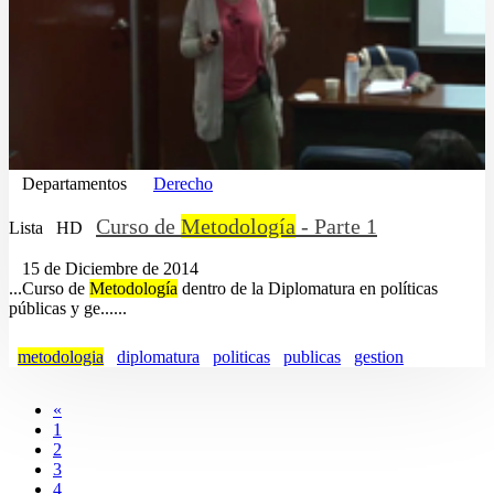
Departamentos
Derecho
Curso de
Metodología
- Parte 1
Lista
HD
15 de Diciembre de 2014
...Curso de
Metodología
dentro de la Diplomatura en políticas
públicas y ge......
metodologia
diplomatura
politicas
publicas
gestion
«
1
2
3
4