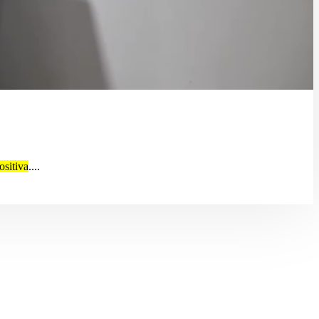
ositiva
....