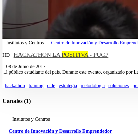
Institutos y Centros
Centro de Innovación y Desarrollo Emprend
HACKATHON LA
POSITIVA
- PUCP
HD
08 de Junio de 2017
...l público estudiante del país. Durante este evento, organizado por 
hackathon
training
cide
estrategia
metodologia
soluciones
pr
Canales (1)
Institutos y Centros
Centro de Innovación y Desarrollo Emprendedor