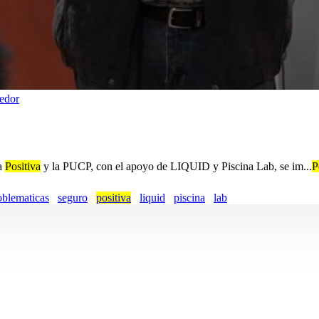
edor
La
Positiva
y la PUCP, con el apoyo de LIQUID y Piscina Lab, se im...
P
oblematicas
seguro
positiva
liquid
piscina
lab