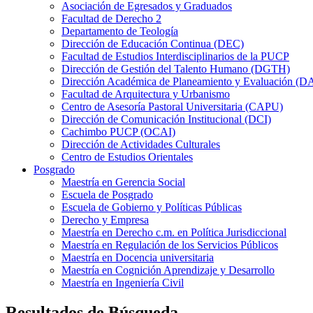
Asociación de Egresados y Graduados
Facultad de Derecho 2
Departamento de Teología
Dirección de Educación Continua (DEC)
Facultad de Estudios Interdisciplinarios de la PUCP
Dirección de Gestión del Talento Humano (DGTH)
Dirección Académica de Planeamiento y Evaluación (D
Facultad de Arquitectura y Urbanismo
Centro de Asesoría Pastoral Universitaria (CAPU)
Dirección de Comunicación Institucional (DCI)
Cachimbo PUCP (OCAI)
Dirección de Actividades Culturales
Centro de Estudios Orientales
Posgrado
Maestría en Gerencia Social
Escuela de Posgrado
Escuela de Gobierno y Políticas Públicas
Derecho y Empresa
Maestría en Derecho c.m. en Política Jurisdiccional
Maestría en Regulación de los Servicios Públicos
Maestría en Docencia universitaria
Maestría en Cognición Aprendizaje y Desarrollo
Maestría en Ingeniería Civil
Resultados de Búsqueda