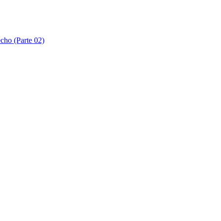
echo (Parte 02)
echo (Parte 03)
echo (Parte 04)