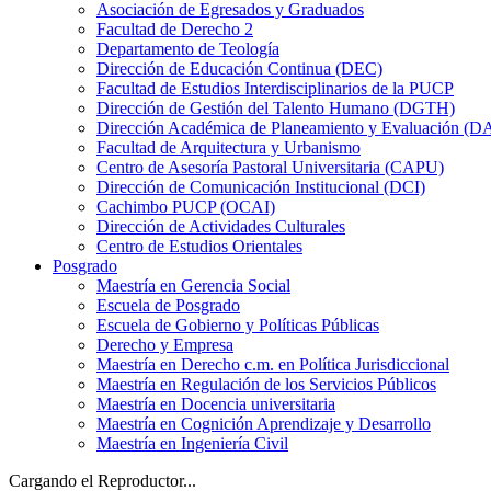
Asociación de Egresados y Graduados
Facultad de Derecho 2
Departamento de Teología
Dirección de Educación Continua (DEC)
Facultad de Estudios Interdisciplinarios de la PUCP
Dirección de Gestión del Talento Humano (DGTH)
Dirección Académica de Planeamiento y Evaluación (D
Facultad de Arquitectura y Urbanismo
Centro de Asesoría Pastoral Universitaria (CAPU)
Dirección de Comunicación Institucional (DCI)
Cachimbo PUCP (OCAI)
Dirección de Actividades Culturales
Centro de Estudios Orientales
Posgrado
Maestría en Gerencia Social
Escuela de Posgrado
Escuela de Gobierno y Políticas Públicas
Derecho y Empresa
Maestría en Derecho c.m. en Política Jurisdiccional
Maestría en Regulación de los Servicios Públicos
Maestría en Docencia universitaria
Maestría en Cognición Aprendizaje y Desarrollo
Maestría en Ingeniería Civil
Cargando el Reproductor...