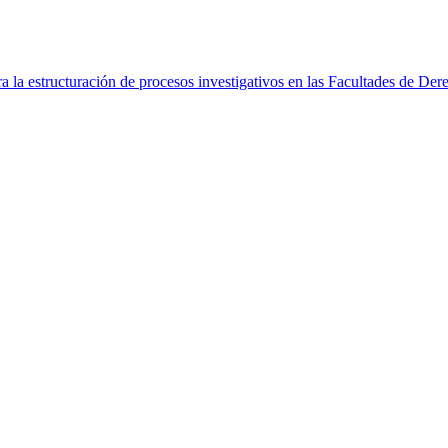
 la estructuración de procesos investigativos en las Facultades de Der
 la estructuración de procesos investigativos en las Facultades de Der
 la estructuración de procesos investigativos en las Facultades de Der