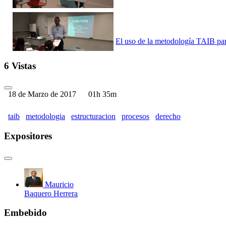
El uso de la metodología TAIB para
6 Vistas
18 de Marzo de 2017
01h 35m
El uso de la metodología TAIB para
taib
metodologia
estructuracion
procesos
derecho
Expositores
El uso de la metodología TAIB para
Mauricio
Baquero Herrera
Embebido