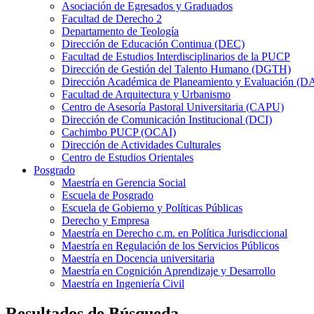
Asociación de Egresados y Graduados
Facultad de Derecho 2
Departamento de Teología
Dirección de Educación Continua (DEC)
Facultad de Estudios Interdisciplinarios de la PUCP
Dirección de Gestión del Talento Humano (DGTH)
Dirección Académica de Planeamiento y Evaluación (D
Facultad de Arquitectura y Urbanismo
Centro de Asesoría Pastoral Universitaria (CAPU)
Dirección de Comunicación Institucional (DCI)
Cachimbo PUCP (OCAI)
Dirección de Actividades Culturales
Centro de Estudios Orientales
Posgrado
Maestría en Gerencia Social
Escuela de Posgrado
Escuela de Gobierno y Políticas Públicas
Derecho y Empresa
Maestría en Derecho c.m. en Política Jurisdiccional
Maestría en Regulación de los Servicios Públicos
Maestría en Docencia universitaria
Maestría en Cognición Aprendizaje y Desarrollo
Maestría en Ingeniería Civil
Resultados de Búsqueda